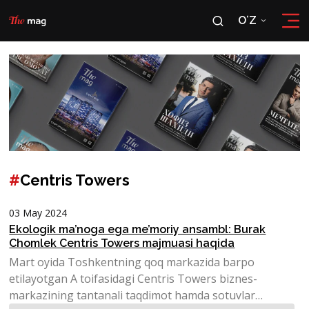
OʻZ
RU
OʻZ
#
Centris Towers
03 May 2024
Ekologik ma’noga ega me’moriy ansambl: Burak
Chomlek Centris Towers majmuasi haqida
Mart oyida Toshkentning qoq markazida barpo
etilayotgan A toifasidagi Centris Towers biznes-
markazining tantanali taqdimot hamda sotuvlar