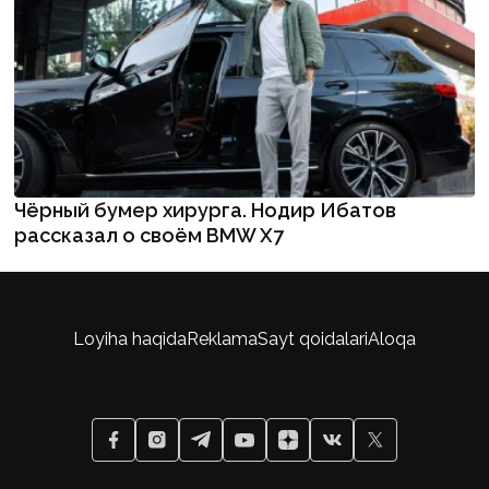
Чёрный бумер хирурга. Нодир Ибатов
рассказал о своём BMW X7
Loyiha haqida
Reklama
Sayt qoidalari
Aloqa