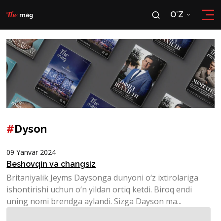
OʻZ
RU
OʻZ
#
Dyson
09 Yanvar 2024
Beshovqin va changsiz
Britaniyalik Jeyms Daysonga dunyoni o‘z ixtirolariga
ishontirishi uchun o‘n yildan ortiq ketdi. Biroq endi
uning nomi brendga aylandi. Sizga Dayson ma...