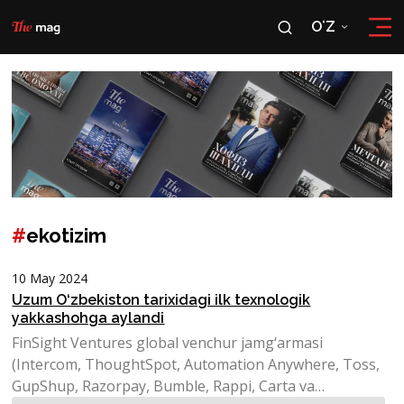
OʻZ
RU
OʻZ
#
ekotizim
10 May 2024
Uzum O‘zbekiston tarixidagi ilk texnologik
yakkashohga aylandi
FinSight Ventures global venchur jamg‘armasi
(Intercom, ThoughtSpot, Automation Anywhere, Toss,
GupShup, Razorpay, Bumble, Rappi, Carta va