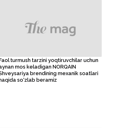
Faol turmush tarzini yoqtiruvchilar uchun
aynan mos keladigan NORQAIN
Shveysariya brendining mexanik soatlari
haqida so‘zlab beramiz