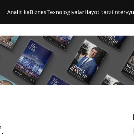
Analitika
Biznes
Texnologiyalar
Hayot tarzi
Intervy
4