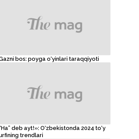
Gazni bos: poyga o‘yinlari taraqqiyoti
“Ha” deb ayt!»: O‘zbekistonda 2024 to‘y
urfining trendlari