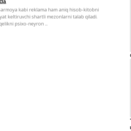
tda
sarmoya kabi reklama ham aniq hisob-kitobni
at keltiruvchi shartli mezonlarni talab qiladi.
qelikni psixo-neyron ...