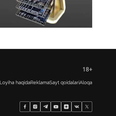
18+
Loyiha haqida
Reklama
Sayt qoidalari
Aloqa