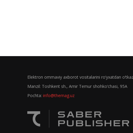
Elektron ommaviy axborot vositalarini ro‘yxatdan o‘tk
Manzil: Toshkent sh., Amir Temur shohko‘chasi, 95A
Pochta:
info@themag.uz