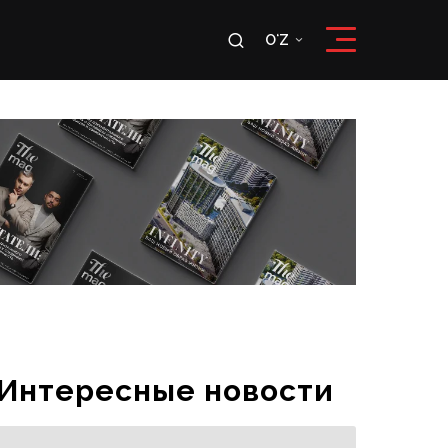
u
OʻZ
RU
OʻZ
Интересные новости