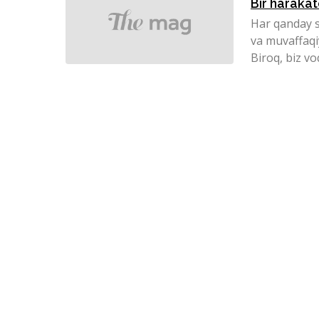
Bir haraka
Har qanday 
va muvaffaqiy
Biroq, biz vo