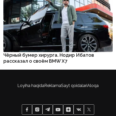
Чёрный бумер хирурга. Нодир Ибатов
рассказал о своём BMW X7
Loyiha haqida
Reklama
Sayt qoidalari
Aloqa