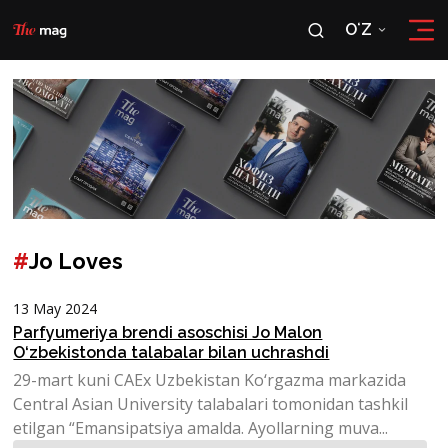
OʻZ
RU
OʻZ
#
Jo Loves
13 May 2024
Parfyumeriya brendi asoschisi Jo Malon
O‘zbekistonda talabalar bilan uchrashdi
29-mart kuni CAEx Uzbekistan Ko‘rgazma markazida
Central Asian University talabalari tomonidan tashkil
etilgan “Emansipatsiya amalda. Ayollarning muva...