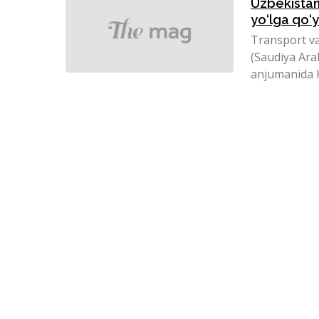
Uzbekistan
yo‘lga qo‘y
Transport va
(Saudiya Ara
anjumanida K