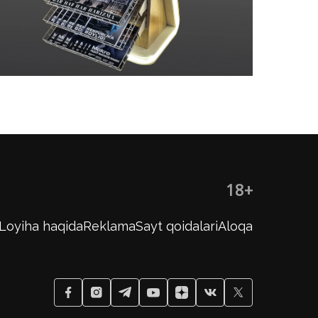
18+
Loyiha haqida
Reklama
Sayt qoidalari
Aloqa