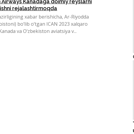
 Airways Kanadaga doimiy reyslarni
ishni rejalashtirmoqda
zirligining xabar berishicha, Ar-Riyodda
bistoni) bo‘lib o‘tgan ICAN 2023 xalqaro
anada va O‘zbekiston aviatsiya v...