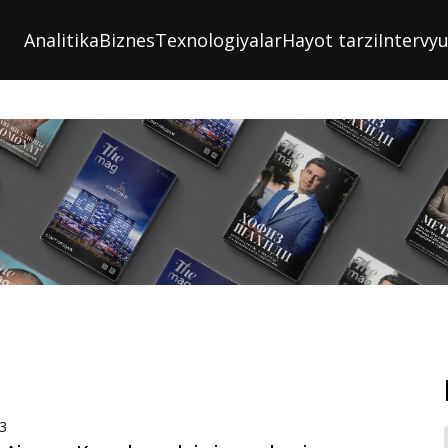
Analitika
Biznes
Texnologiyalar
Hayot tarzi
Intervy
3