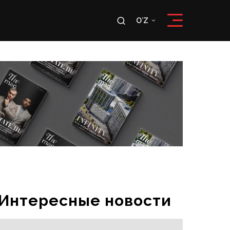
u
OʻZ
RU
OʻZ
Интересные новости