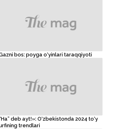
Gazni bos: poyga o‘yinlari taraqqiyoti
“Ha” deb ayt!»: O‘zbekistonda 2024 to‘y
urfining trendlari