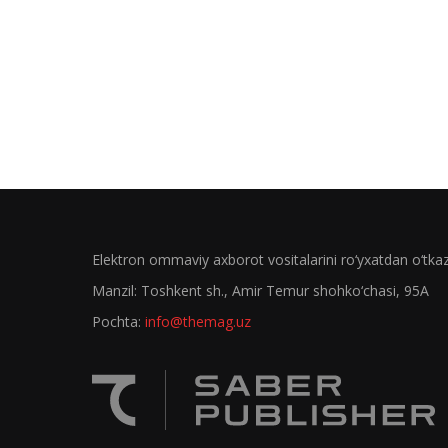
Elektron ommaviy axborot vositalarini ro‘yxatdan o‘tk
Manzil: Toshkent sh., Amir Temur shohko‘chasi, 95A
Pochta:
info@themag.uz