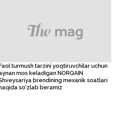
Faol turmush tarzini yoqtiruvchilar uchun
aynan mos keladigan NORQAIN
Shveysariya brendining mexanik soatlari
haqida so‘zlab beramiz