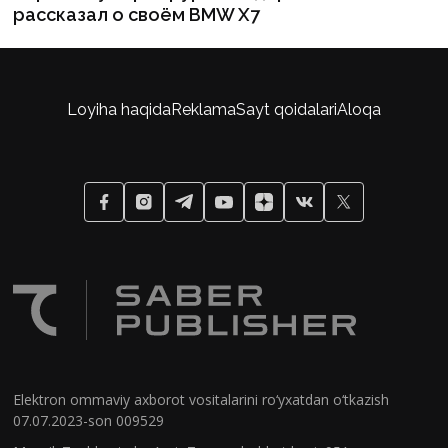
рассказал о своём BMW X7
Loyiha haqida
Reklama
Sayt qoidalari
Aloqa
Elektron ommaviy axborot vositalarini ro‘yxatdan o‘tkazish
07.07.2023-son 009529