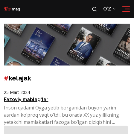
OʻZ
RU
OʻZ
#
kelajak
25 Mart 2024
Fazoviy mablag‘lar
Inson qadami Oyga yetib borganidan buyon yarim
asrdan ko‘proq vaqt o‘tdi, bu orada XX yuz yillikning
yetakchi mamlakatlari fazoga bo‘lgan qiziqishini ...