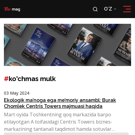
OʻZ
RU
OʻZ
#
ko'chmas mulk
03 May 2024
Ekologik ma’noga ega me’moriy ansambl: Burak
Chomlek Centris Towers majmuasi haqida
Mart oyida Toshkentning qoq markazida barpo
etilayotgan A toifasidagi Centris Towers biznes-
markazining tantanali taqdimot hamda sotuvlar