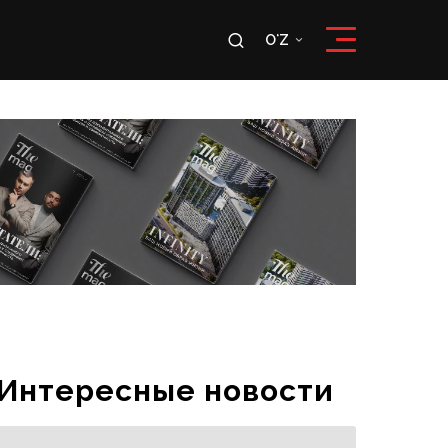
u
OʻZ
RU
OʻZ
Интересные новости