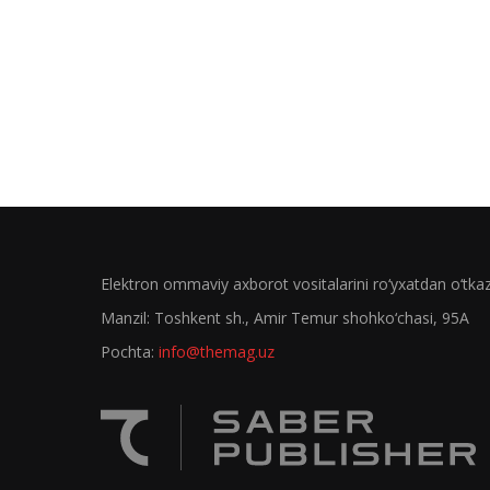
Elektron ommaviy axborot vositalarini ro‘yxatdan o‘tk
Manzil: Toshkent sh., Amir Temur shohko‘chasi, 95A
Pochta:
info@themag.uz