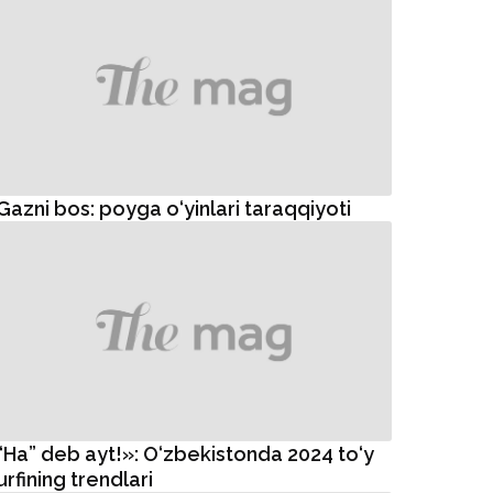
Gazni bos: poyga o‘yinlari taraqqiyoti
“Ha” deb ayt!»: O‘zbekistonda 2024 to‘y
urfining trendlari