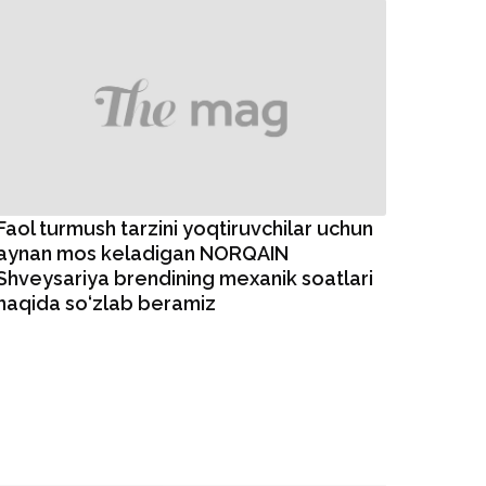
Faol turmush tarzini yoqtiruvchilar uchun
aynan mos keladigan NORQAIN
Shveysariya brendining mexanik soatlari
haqida so‘zlab beramiz