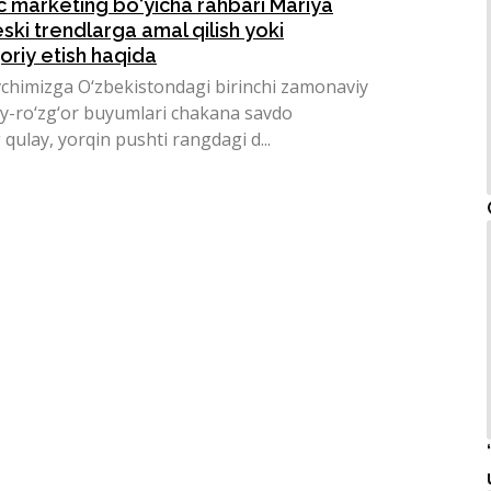
 marketing bo‘yicha rahbari Mariya
ski trendlarga amal qilish yoki
joriy etish haqida
vchimizga O‘zbekistondagi birinchi zamonaviy
 uy-ro‘zg‘or buyumlari chakana savdo
qulay, yorqin pushti rangdagi d...