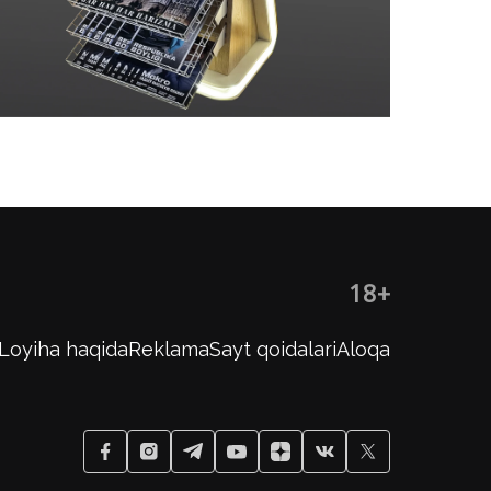
18+
Loyiha haqida
Reklama
Sayt qoidalari
Aloqa