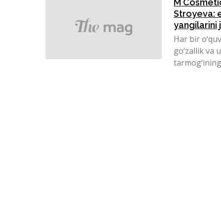
M Cosmetic
Stroyeva: e
yangilarini 
Har bir o‘qu
go‘zallik va
tarmog‘ining 