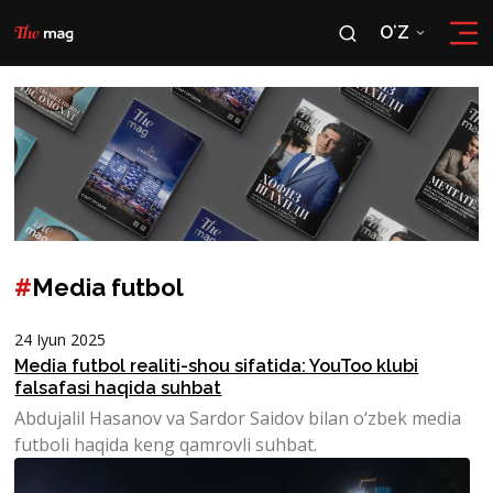
OʻZ
RU
OʻZ
#
Media futbol
24 Iyun 2025
Media futbol realiti-shou sifatida: YouToo klubi
falsafasi haqida suhbat
Abdujalil Hasanov va Sardor Saidov bilan o‘zbek media
futboli haqida keng qamrovli suhbat.