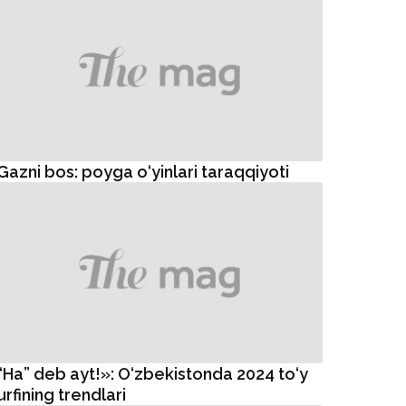
Gazni bos: poyga o‘yinlari taraqqiyoti
“Ha” deb ayt!»: O‘zbekistonda 2024 to‘y
urfining trendlari