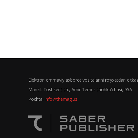
Elektron ommaviy axborot vositalarini ro‘yxatdan o‘tk
Manzil: Toshkent sh., Amir Temur shohko‘chasi, 95A
Pochta:
info@themag.uz