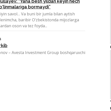
ullayev: “Yana besh yildan keyin hech
o‘linmalariga bormaydi”
yin savol… Va buni bir jumla bilan aytish
nimcha, baribir O‘zbekistonda mijozlarga
ardan oson va tez foyda...
4
rkib
onov – Avesta Investment Group boshqaruvchi