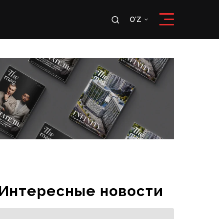
u
OʻZ
RU
OʻZ
Интересные новости