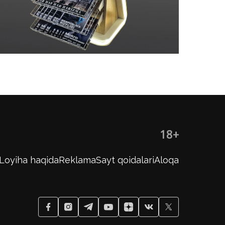
18+
Loyiha haqida
Reklama
Sayt qoidalari
Aloqa