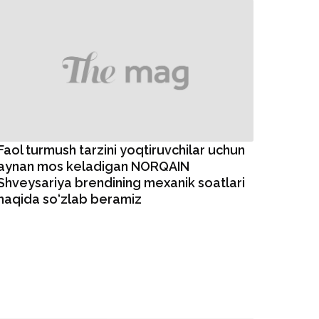
Faol turmush tarzini yoqtiruvchilar uchun
aynan mos keladigan NORQAIN
Shveysariya brendining mexanik soatlari
haqida so‘zlab beramiz