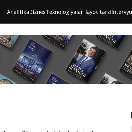
Analitika
Biznes
Texnologiyalar
Hayot tarzi
Intervy