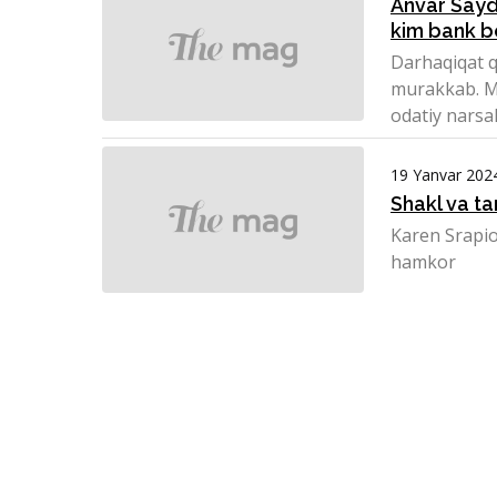
Anvar Sayd
kim bank b
Darhaqiqat qi
murakkab. Me
odatiy narsal
19 Yanvar 202
Shakl va ta
Karen Srapi
hamkor