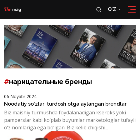
OʻZ
RU
OʻZ
#
нарицательные бренды
06 Noyabr 2024
Noodatiy so‘zlar: turdosh otga aylangan brendlar
Biz maishiy turmushda foydalanadigan kseroks yoki
pamperslar kabi ko‘plab buyumlar marketologlar tufayli
o‘z nomlariga ega bo‘lgan. Biz kelib chiqishi...