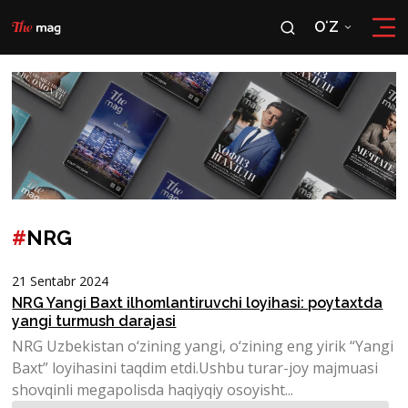
OʻZ
RU
OʻZ
#
NRG
21 Sentabr 2024
NRG Yangi Baxt ilhomlantiruvchi loyihasi: poytaxtda
yangi turmush darajasi
NRG Uzbekistan o‘zining yangi, o‘zining eng yirik “Yangi
Baxt” loyihasini taqdim etdi.Ushbu turar-joy majmuasi
shovqinli megapolisda haqiyqiy osoyisht...