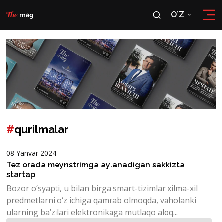
OʻZ
RU
OʻZ
#
qurilmalar
08 Yanvar 2024
Tez orada meynstrimga aylanadigan sakkizta
startap
Bozor o‘syapti, u bilan birga smart-tizimlar xilma-xil
predmetlarni o‘z ichiga qamrab olmoqda, vaholanki
ularning ba’zilari elektronikaga mutlaqo aloq...