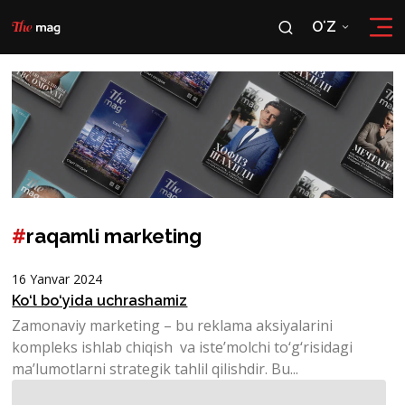
OʻZ
RU
OʻZ
#
raqamli marketing
16 Yanvar 2024
Ko‘l bo‘yida uchrashamiz
Zamonaviy marketing – bu reklama aksiyalarini
kompleks ishlab chiqish va iste’molchi to‘g‘risidagi
ma’lumotlarni strategik tahlil qilishdir. Bu...