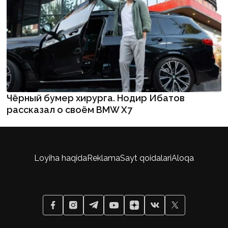
Чёрный бумер хирурга. Нодир Ибатов
рассказал о своём BMW X7
Loyiha haqida
Reklama
Sayt qoidalari
Aloqa