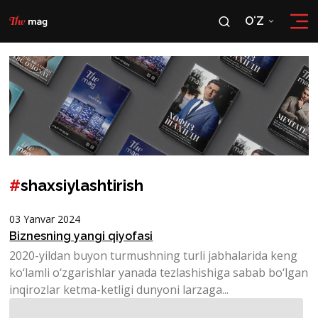
OʻZ
RU
OʻZ
#
shaxsiylashtirish
03 Yanvar 2024
Biznesning yangi qiyofasi
2020-yildan buyon turmushning turli jabhalarida keng
ko‘lamli o‘zgarishlar yanada tezlashishiga sabab bo‘lgan
inqirozlar ketma-ketligi dunyoni larzaga...