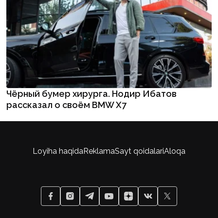
Чёрный бумер хирурга. Нодир Ибатов
рассказал о своём BMW X7
Loyiha haqida
Reklama
Sayt qoidalari
Aloqa