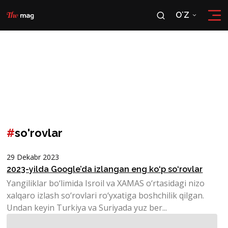
OʻZ
RU
OʻZ
#
so'rovlar
29 Dekabr 2023
2023-yilda Google’da izlangan eng ko‘p so‘rovlar
Yangiliklar bo‘limida Isroil va XAMAS o‘rtasidagi nizo
xalqaro izlash so‘rovlari ro‘yxatiga boshchilik qilgan.
Undan keyin Turkiya va Suriyada yuz ber...