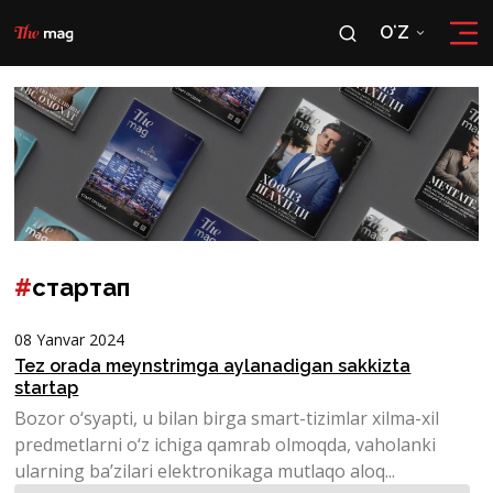
OʻZ
RU
OʻZ
#
стартап
08 Yanvar 2024
Tez orada meynstrimga aylanadigan sakkizta
startap
Bozor o‘syapti, u bilan birga smart-tizimlar xilma-xil
predmetlarni o‘z ichiga qamrab olmoqda, vaholanki
ularning ba’zilari elektronikaga mutlaqo aloq...