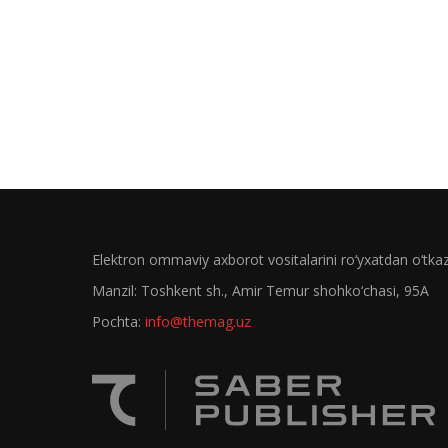
Elektron ommaviy axborot vositalarini ro‘yxatdan o‘tk
Manzil: Toshkent sh., Amir Temur shohko‘chasi, 95A
Pochta:
info@themag.uz