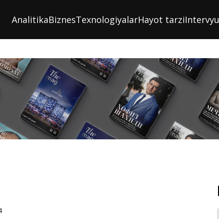
Analitika
Biznes
Texnologiyalar
Hayot tarzi
Intervy
4