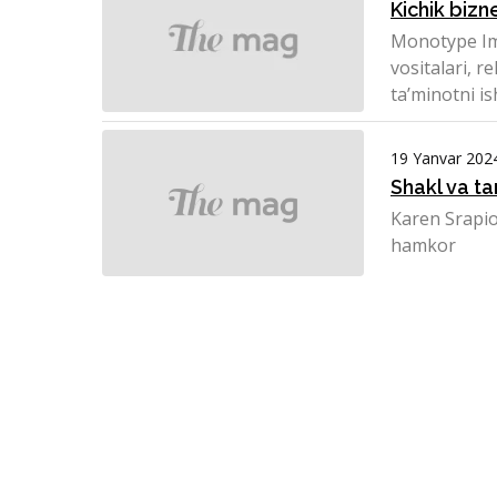
Kichik bizn
Monotype Im
vositalari, r
ta’minotni ish
19 Yanvar 202
Shakl va ta
Karen Srapi
hamkor