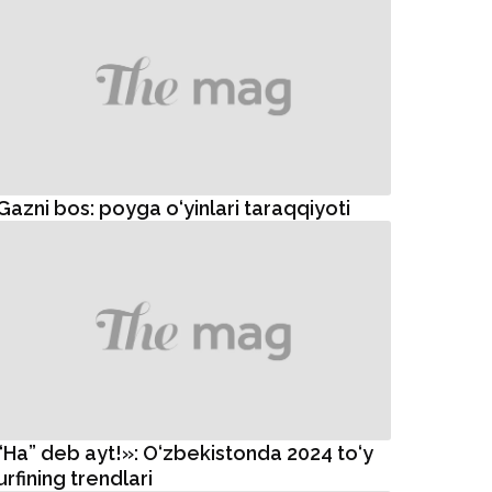
Gazni bos: poyga o‘yinlari taraqqiyoti
“Ha” deb ayt!»: O‘zbekistonda 2024 to‘y
urfining trendlari