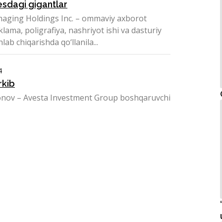
esdagi gigantlar
aging Holdings Inc. – ommaviy axborot
eklama, poligrafiya, nashriyot ishi va dasturiy
lab chiqarishda qo‘llanila...
4
rkib
onov – Avesta Investment Group boshqaruvchi