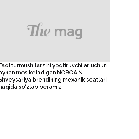
Faol turmush tarzini yoqtiruvchilar uchun
aynan mos keladigan NORQAIN
Shveysariya brendining mexanik soatlari
haqida so‘zlab beramiz