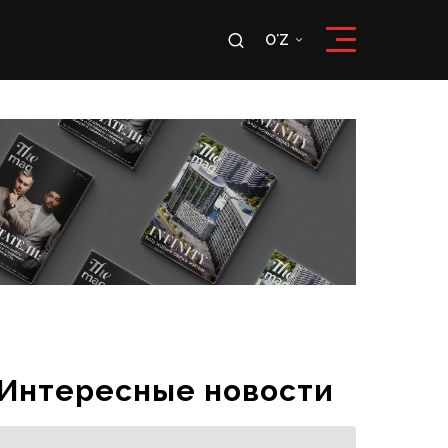
u
OʻZ
RU
OʻZ
Интересные новости