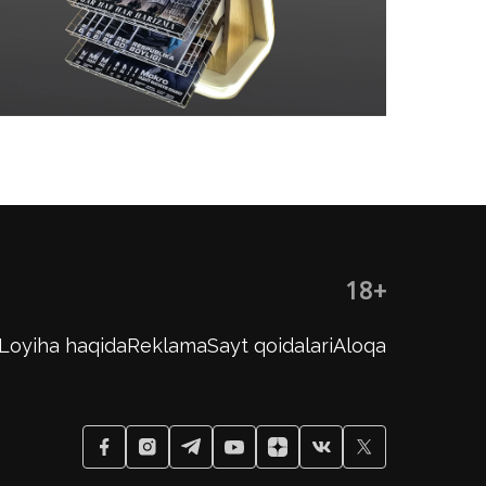
18+
Loyiha haqida
Reklama
Sayt qoidalari
Aloqa