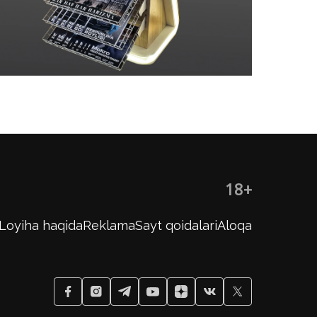
18+
Loyiha haqida
Reklama
Sayt qoidalari
Aloqa