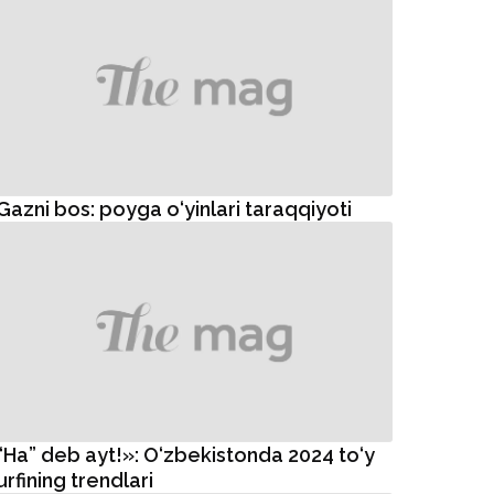
Gazni bos: poyga o‘yinlari taraqqiyoti
“Ha” deb ayt!»: O‘zbekistonda 2024 to‘y
urfining trendlari