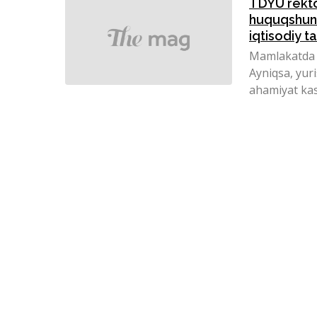
TDYU rekto
huquqshuno
iqtisodiy t
Mamlakatda s
Ayniqsa, yur
ahamiyat kasb