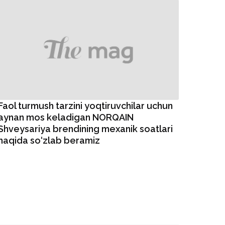
Faol turmush tarzini yoqtiruvchilar uchun
aynan mos keladigan NORQAIN
Shveysariya brendining mexanik soatlari
haqida so‘zlab beramiz