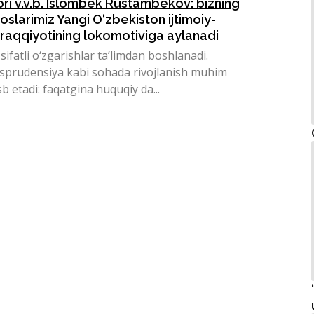
ri v.v.b. Islombek Rustambekov: bizning
slarimiz Yangi O‘zbekiston ijtimoiy-
araqqiyotining lokomotiviga aylanadi
ifatli o‘zgarishlar ta’limdan boshlanadi.
isprudensiya kabi sohada rivojlanish muhim
 etadi: faqatgina huquqiy da...