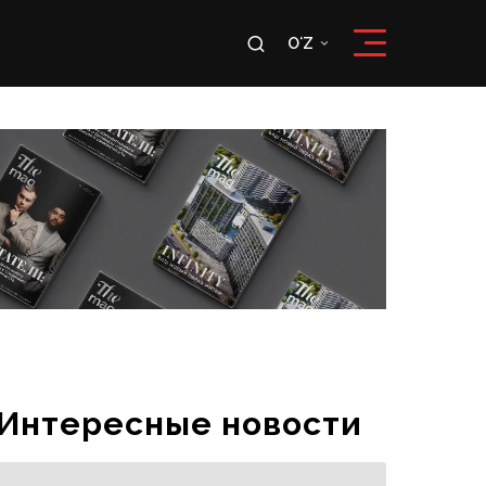
u
OʻZ
RU
OʻZ
Интересные новости