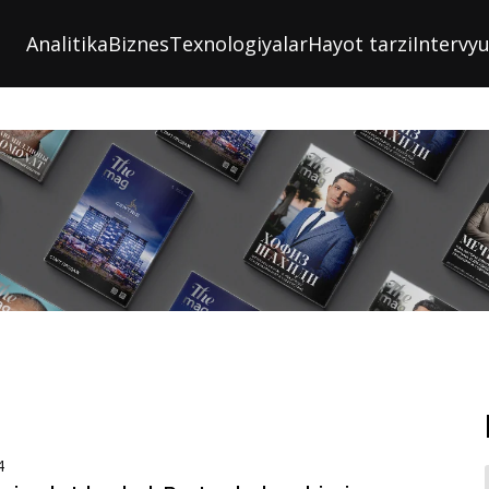
Analitika
Biznes
Texnologiyalar
Hayot tarzi
Intervy
4