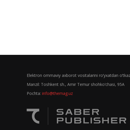
Elektron ommaviy axborot vositalarini ro‘yxatdan o‘tk
Manzil: Toshkent sh., Amir Temur shohko‘chasi, 95A
Pochta:
info@themag.uz