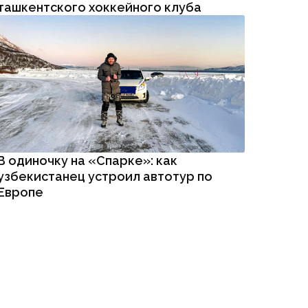
ташкентского хоккейного клуба
В одиночку на «Спарке»: как
узбекистанец устроил автотур по
Европе