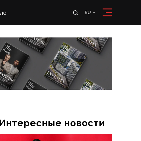
ью
RU
RU
OʻZ
Интересные новости