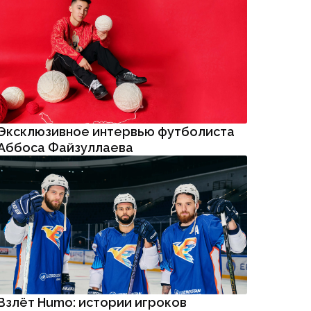
Эксклюзивное интервью футболиста
Аббоса Файзуллаева
Взлёт Humo: истории игроков