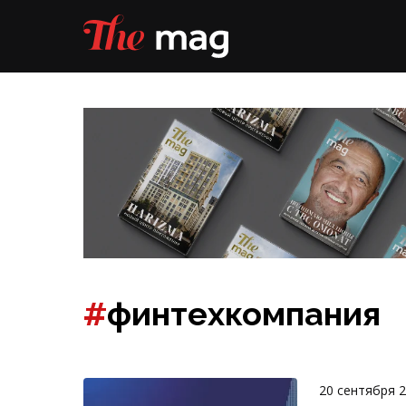
#
финтехкомпания
20 сентября 