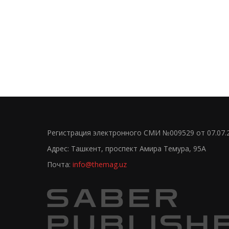
Регистрация электронного СМИ №009529 от 07.07.
Адрес: Ташкент, проспект Амира Темура, 95А
Почта:
info@themag.uz