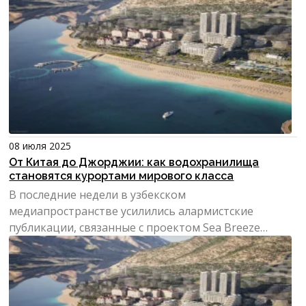
08 июля 2025
От Китая до Джорджии: как водохранилища
становятся курортами мирового класса
В последние недели в узбекском
медиапространстве усилились алармистские
публикации, связанные с проектом Sea Breeze
Uzbekistan — курортным комплексом,...