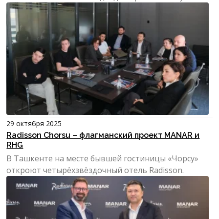
Узбекистане.
29 октября 2025
Radisson Chorsu – флагманский проект MANAR и
RHG
В Ташкенте на месте бывшей гостиницы «Чорсу»
откроют четырёхзвёздочный отель Radisson.