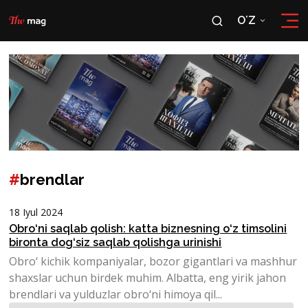
OʻZ
RU
OʻZ
#
brendlar
18 Iyul 2024
Obro‘ni saqlab qolish: katta biznesning o‘z timsolini
bironta dog‘siz saqlab qolishga urinishi
Obro‘ kichik kompaniyalar, bozor gigantlari va mashhur
shaxslar uchun birdek muhim. Albatta, eng yirik jahon
brendlari va yulduzlar obro‘ni himoya qil...