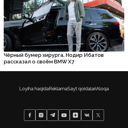
Чёрный бумер хирурга. Нодир Ибатов
рассказал о своём BMW X7
Loyiha haqida
Reklama
Sayt qoidalari
Aloqa