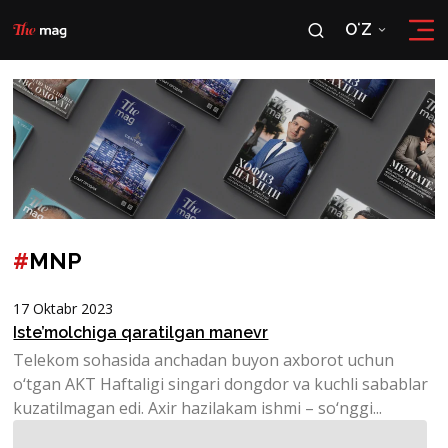
OʻZ
RU
OʻZ
#
MNP
17 Oktabr 2023
Iste’molchiga qaratilgan manevr
Telekom sohasida anchadan buyon axborot uchun
o‘tgan AKT Haftaligi singari dongdor va kuchli sabablar
kuzatilmagan edi. Axir hazilakam ishmi – so‘nggi...