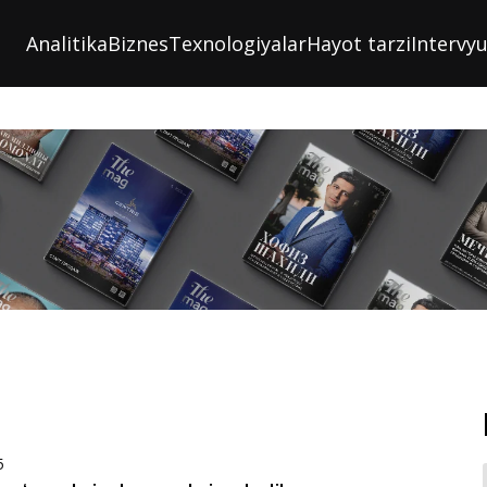
Analitika
Biznes
Texnologiyalar
Hayot tarzi
Intervy
5