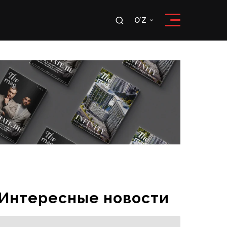
u
OʻZ
RU
OʻZ
Интересные новости