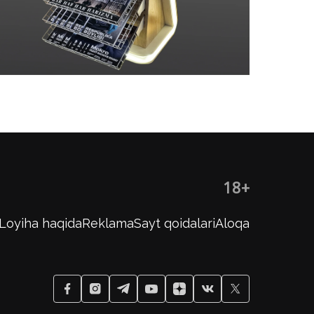
18+
Loyiha haqida
Reklama
Sayt qoidalari
Aloqa