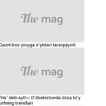
Gazni bos: poyga o‘yinlari taraqqiyoti
“Ha” deb ayt!»: O‘zbekistonda 2024 to‘y
urfining trendlari