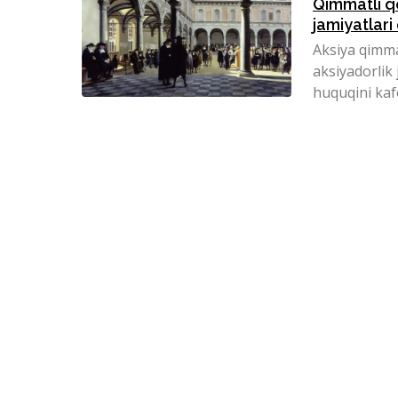
Qimmatli qo
jamiyatlar
Aksiya qimmat
aksiyadorlik
huquqini kafo