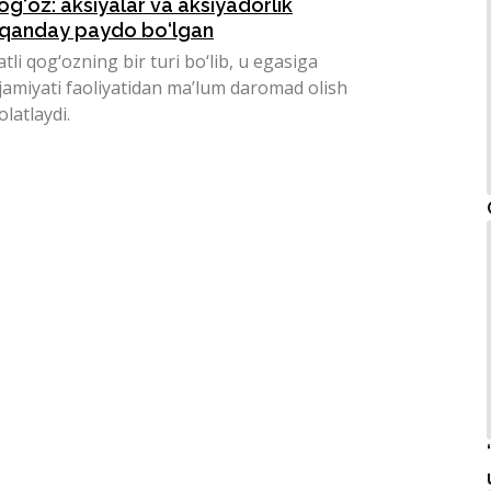
g‘oz: aksiyalar va aksiyadorlik
i qanday paydo bo‘lgan
li qog‘ozning bir turi bo‘lib, u egasiga
 jamiyati faoliyatidan ma’lum daromad olish
latlaydi.