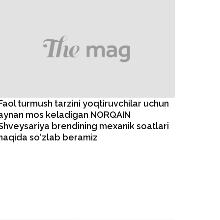
Faol turmush tarzini yoqtiruvchilar uchun
aynan mos keladigan NORQAIN
Shveysariya brendining mexanik soatlari
haqida so‘zlab beramiz