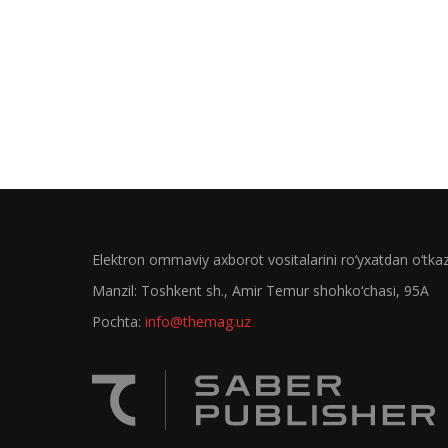
Elektron ommaviy axborot vositalarini ro‘yxatdan o‘tk
Manzil: Toshkent sh., Amir Temur shohko‘chasi, 95A
Pochta:
info@themag.uz