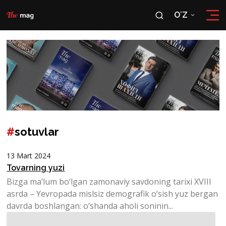
OʻZ
RU
OʻZ
#
sotuvlar
13 Mart 2024
Tovarning yuzi
Bizga ma’lum bo‘lgan zamonaviy savdoning tarixi XVIII
asrda – Yevropada mislsiz demografik o‘sish yuz bergan
davrda boshlangan: o‘shanda aholi soninin...