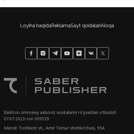
Loyiha haqida
Reklama
Sayt qoidalari
Aloqa
Elektron ommaviy axborot vositalarini ro‘yxatdan o‘tkazish
07.07.2023-son 009529
Manzil: Toshkent sh., Amir Temur shohko‘chasi, 95A