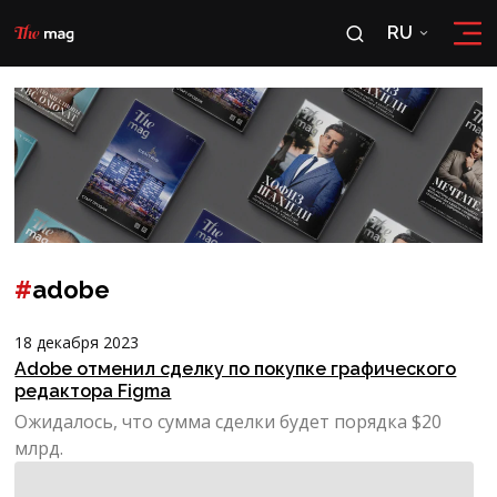
RU
RU
OʻZ
#
adobe
18 декабря 2023
Adobe отменил сделку по покупке графического
редактора Figma
Ожидалось, что сумма сделки будет порядка $20
млрд.