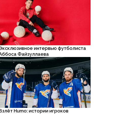
Эксклюзивное интервью футболиста
Аббоса Файзуллаева
Взлёт Humo: истории игроков