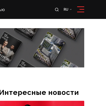
ью
RU
RU
OʻZ
Интересные новости