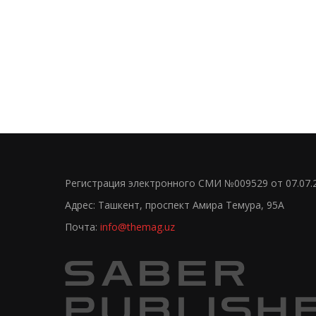
Регистрация электронного СМИ №009529 от 07.07.
Адрес: Ташкент, проспект Амира Темура, 95А
Почта:
info@themag.uz