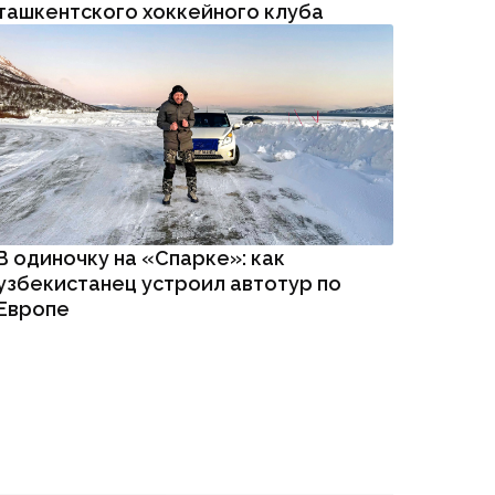
ташкентского хоккейного клуба
В одиночку на «Спарке»: как
узбекистанец устроил автотур по
Европе