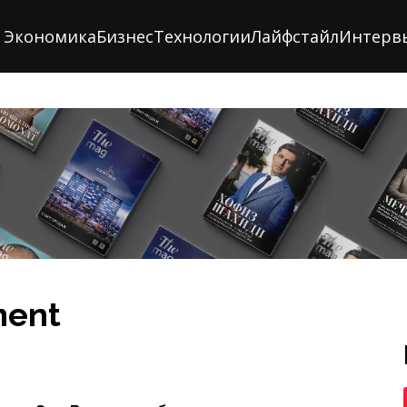
Экономика
Бизнес
Технологии
Лайфстайл
Интерв
ment