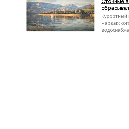
Сточные в
сбрасыват
Курортный 
Чарвакског
водоснабже