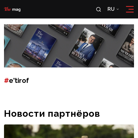
RU
RU
OʻZ
#
e'tirof
Новости партнёров