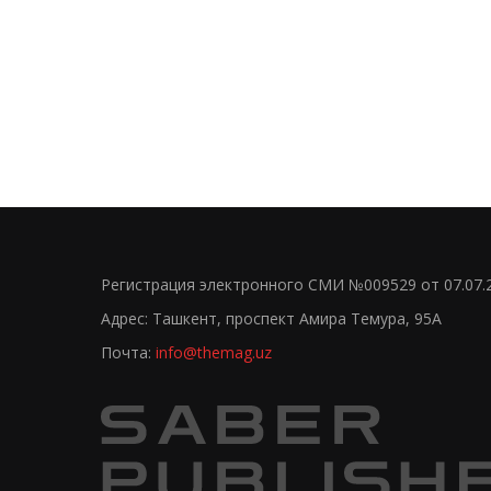
Регистрация электронного СМИ №009529 от 07.07.
Адрес: Ташкент, проспект Амира Темура, 95А
Почта:
info@themag.uz