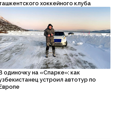
ташкентского хоккейного клуба
В одиночку на «Спарке»: как
узбекистанец устроил автотур по
Европе