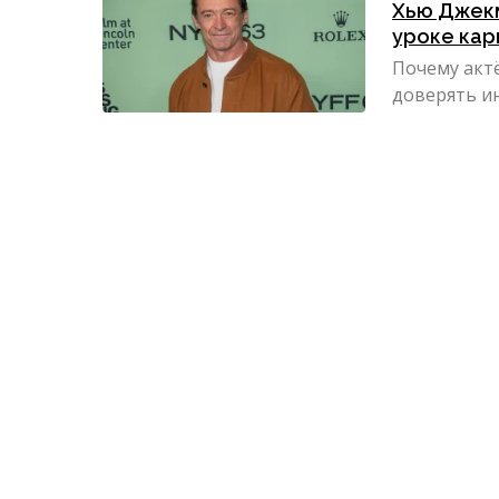
Хью Джекм
уроке ка
Почему акт
доверять ин