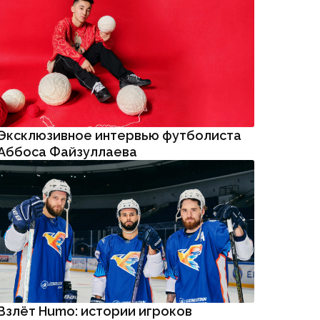
Эксклюзивное интервью футболиста
Аббоса Файзуллаева
Взлёт Humo: истории игроков