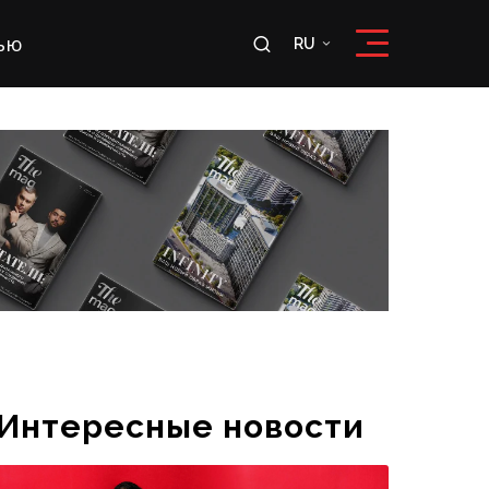
ью
RU
RU
OʻZ
Интересные новости