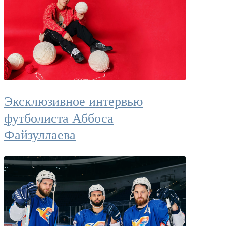
Эксклюзивное интервью
футболиста Аббоса
Файзуллаева