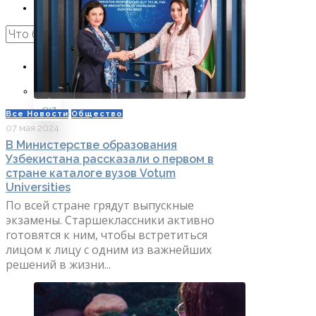
Интервью
ПОИСК
RU
RU
OʻZ
Все Новости
·
Общество
07 мая 2024
В Министерстве образования
Узбекистана рассказали о первом в
стране каталоге вузов Votum
Universities
По всей стране грядут выпускные
экзамены. Старшеклассники активно
готовятся к ним, чтобы встретиться
лицом к лицу с одним из важнейших
решений в жизни...