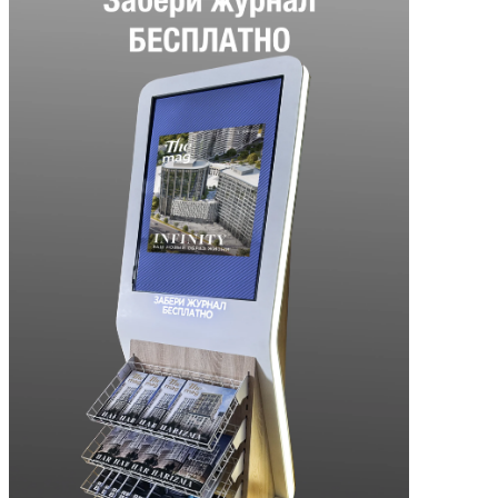
узбекистанец устроил автотур
по Европе