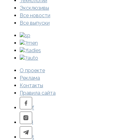
Технологии
Эксклюзивы
Все новости
Все выпуски
sp
7men
7ladies
7auto
О проекте
Реклама
Контакты
Правила сайта
f
i
t