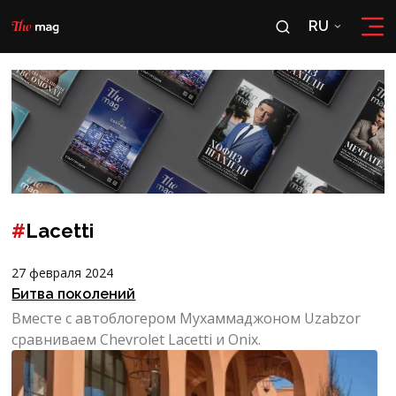
RU
RU
OʻZ
#
Lacetti
27 февраля 2024
Битва поколений
Вместе с автоблогером Мухаммаджоном Uzabzor
сравниваем Chevrolet Laсetti и Onix.