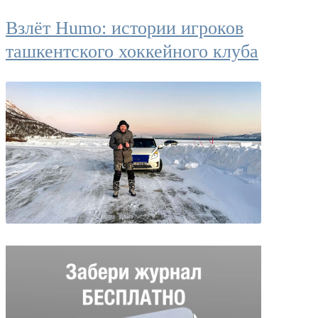
Взлёт Humo: истории игроков
ташкентского хоккейного клуба
В одиночку на «Спарке»: как
узбекистанец устроил автотур
по Европе