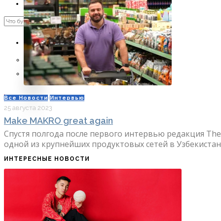
Интервью
ПОИСК
RU
RU
OʻZ
Все Новости
·
Интервью
25 августа 2023
Make MAKRO great again
Спустя полгода после первого интервью редакция The
одной из крупнейших продуктовых сетей в Узбекистане.
ИНТЕРЕСНЫЕ НОВОСТИ