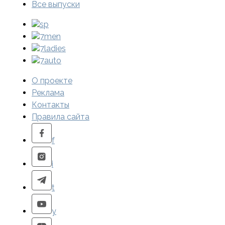
Все выпуски
sp
7men
7ladies
7auto
О проекте
Реклама
Контакты
Правила сайта
f
i
t
y