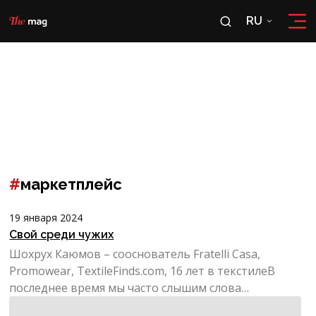
RU
RU
OʻZ
#
маркетплейс
19 января 2024
Свой среди чужих
Шохрух Каюмов – сооснователь Fratelli Casa,
Promowear, TextileFinds.com, 16 лет в текстилеВ
последнее время мы часто слышим слова
«интернет-мага...