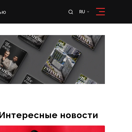
ью
RU
RU
OʻZ
Интересные новости