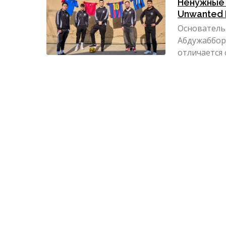
Ненужные 
Unwanted
Основатель
Абдужаббор
отличается 
рассказывае