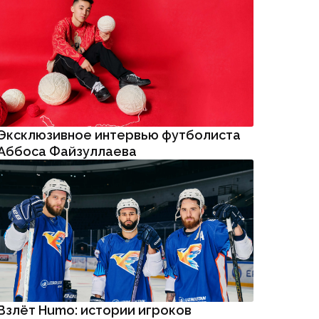
Эксклюзивное интервью футболиста
Аббоса Файзуллаева
Взлёт Humo: истории игроков