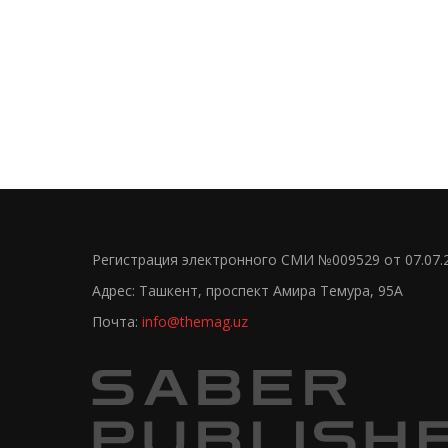
Регистрация электронного СМИ №009529 от 07.07.
Адрес: Ташкент, проспект Амира Темура, 95А
Почта:
info@themag.uz