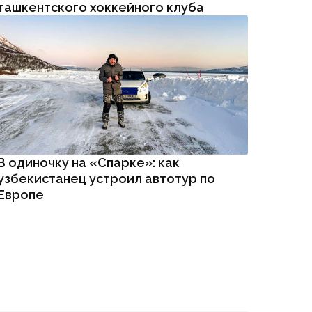
ташкентского хоккейного клуба
В одиночку на «Спарке»: как
узбекистанец устроил автотур по
Европе