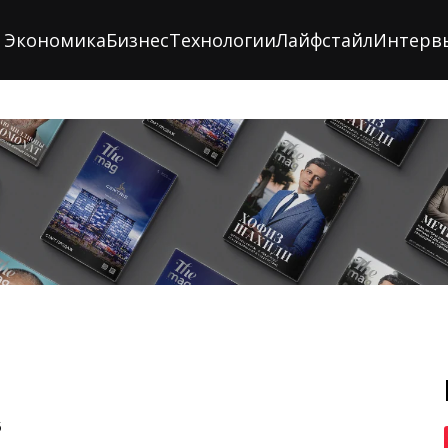
Экономика
Бизнес
Технологии
Лайфстайл
Интерв
5