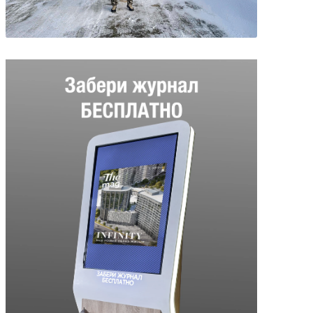
В одиночку на «Спарке»: как
узбекистанец устроил автотур
по Европе