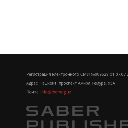
Регистрация электронного СМИ №009529 от 07.07.
Адрес: Ташкент, проспект Амира Темура, 95А
Почта:
info@themag.uz