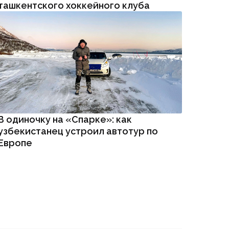
ташкентского хоккейного клуба
В одиночку на «Спарке»: как
узбекистанец устроил автотур по
Европе