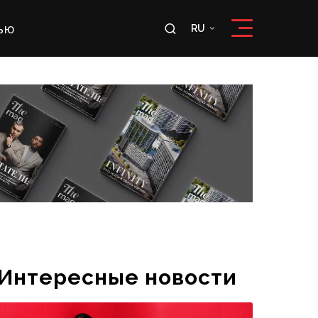
ью
RU
RU
OʻZ
Интересные новости