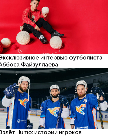
Эксклюзивное интервью футболиста
Аббоса Файзуллаева
Взлёт Humo: истории игроков