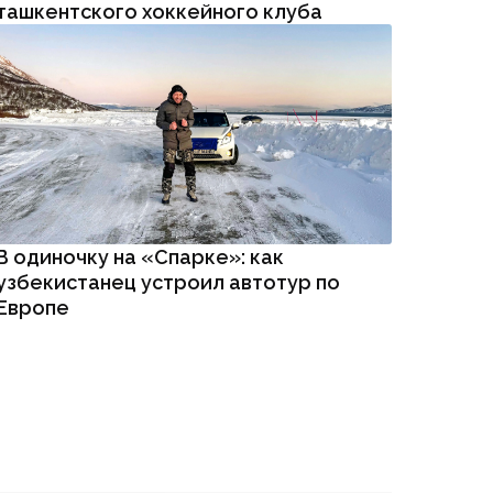
ташкентского хоккейного клуба
В одиночку на «Спарке»: как
узбекистанец устроил автотур по
Европе