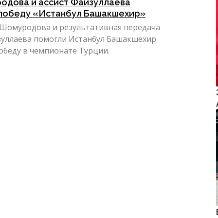
одова и ассист Файзуллаева
 победу «Истанбул Башакшехир»
 Шомуродова и результативная передача
зуллаева помогли Истанбул Башакшехир
обеду в чемпионате Турции.