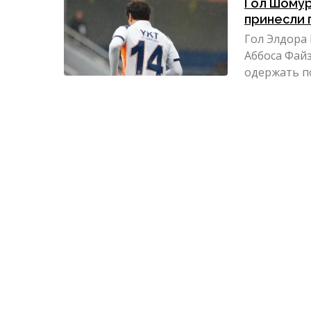
Гол Шомур
принесли
Гол Элдора
Аббоса Фай
одержать п