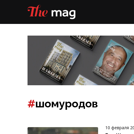
#
шомуродов
10 февраля 2