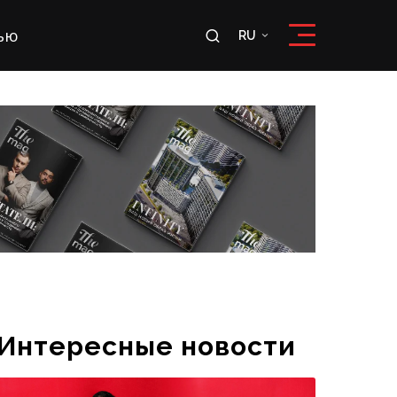
ью
RU
RU
OʻZ
Интересные новости