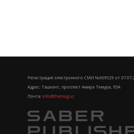
Регистрация электронного СМИ №009529 от 07.07.
Адрес: Ташкент, проспект Амира Темура, 95А
Почта:
info@themag.uz