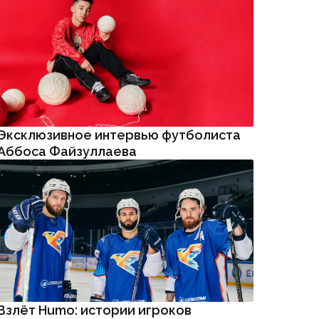
Эксклюзивное интервью футболиста
Аббоса Файзуллаева
Взлёт Humo: истории игроков