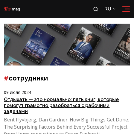
RU
RU
OʻZ
#
сотрудники
09 июля 2024
Отдыхать — это нормально: пять книг, которые
помогут грамотно разобраться с рабочими
задачами
Bent Flyvbjerg, Dan Gardner. How Big Things Get Done.
The Surprising Factors Behind Every Successful Project,