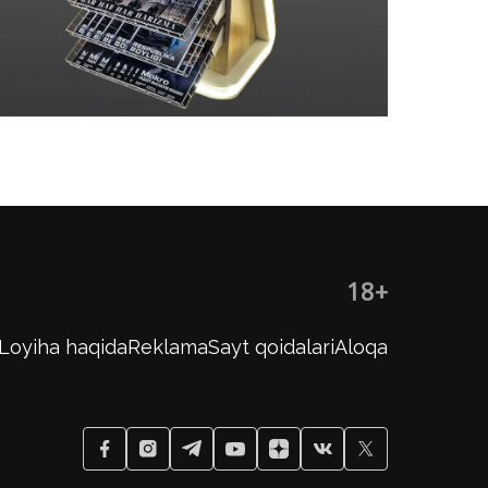
18+
Loyiha haqida
Reklama
Sayt qoidalari
Aloqa