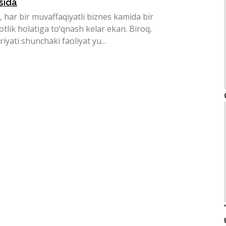
sida
, har bir muvaffaqiyatli biznes kamida bir
tlik holatiga to‘qnash kelar ekan. Biroq,
iyati shunchaki faoliyat yu...