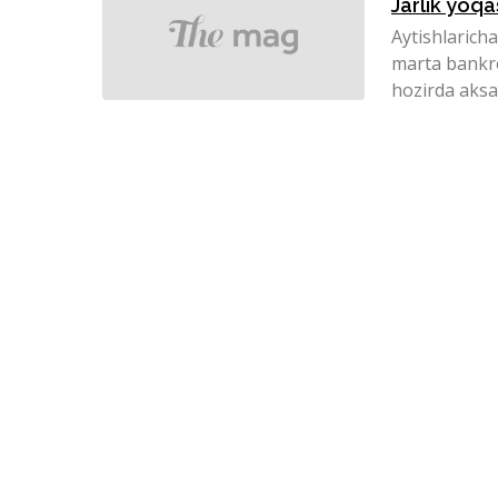
Jarlik yoqa
Aytishlaricha
marta bankro
hozirda aksar