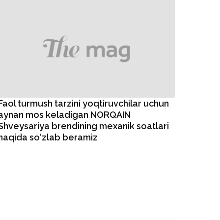
Faol turmush tarzini yoqtiruvchilar uchun
aynan mos keladigan NORQAIN
Shveysariya brendining mexanik soatlari
haqida so‘zlab beramiz