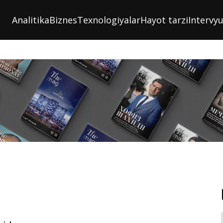
Analitika
Biznes
Texnologiyalar
Hayot tarzi
Intervy