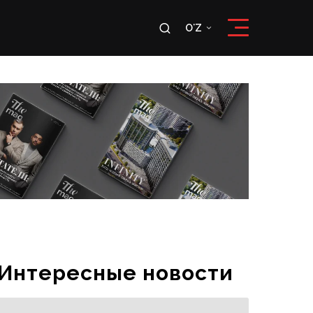
u
OʻZ
RU
OʻZ
Интересные новости