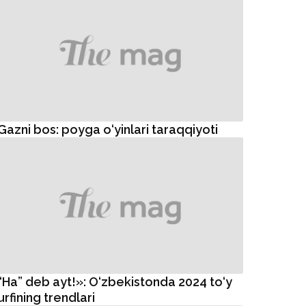
Gazni bos: poyga o‘yinlari taraqqiyoti
“Ha” deb ayt!»: O‘zbekistonda 2024 to‘y
urfining trendlari