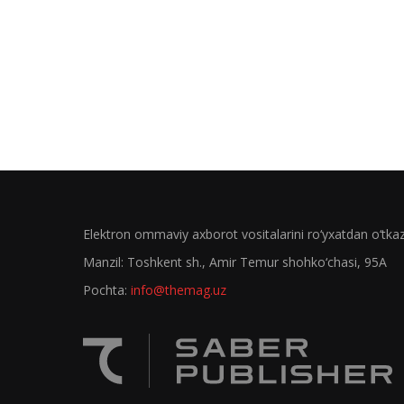
Elektron ommaviy axborot vositalarini ro‘yxatdan o‘tk
Manzil: Toshkent sh., Amir Temur shohko‘chasi, 95A
Pochta:
info@themag.uz