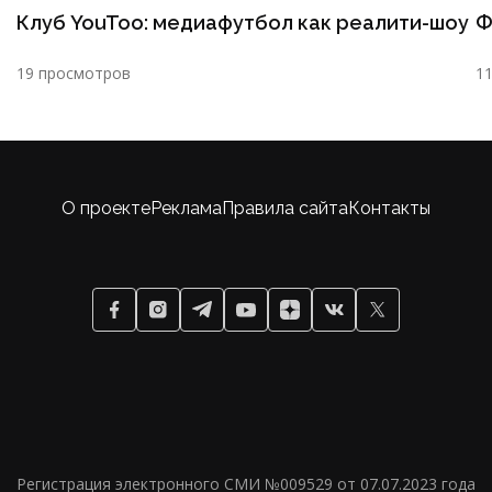
Клуб YouToo: медиафутбол как реалити-шоу
Ф
19 просмотров
1
О проекте
Реклама
Правила сайта
Контакты
Регистрация электронного СМИ №009529 от 07.07.2023 года