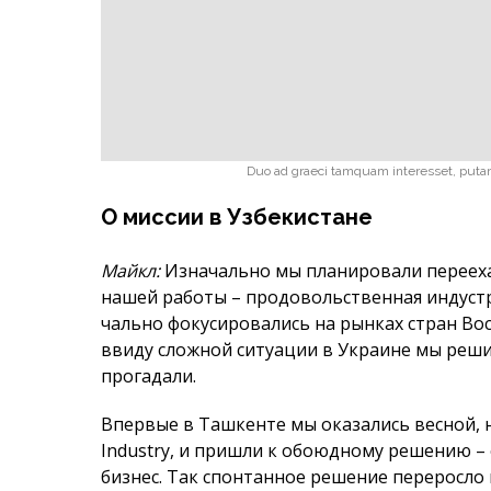
О миссии в Узбекистане
Майкл:
Изначально мы планиро­вали перееха
нашей работы – продовольственная индустрия
чально фокусировались на рынках стран Во
ввиду сложной ситуации в Украине мы реши
прогадали.
Впервые в Ташкенте мы оказались весной, н
Industry, и пришли к обоюдному решению – 
бизнес. Так спонтанное решение переросло 
Камилла:
Молодой рынок, под­держка государ
Ваша страна имеет нереальное количе­ство ре
обладаем знаниями и нако­пленным годами 
хорошие результаты. Мы не самоучки, нам
по всему миру.