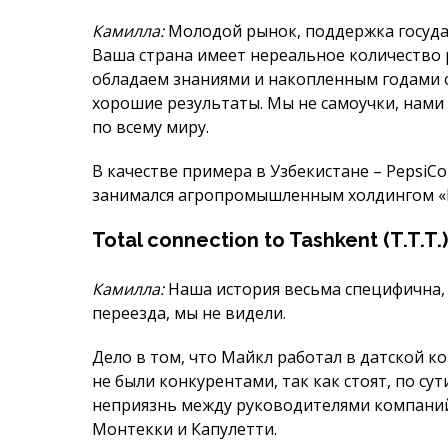
В качестве примера в Узбекистане – PepsiCo
занимался агропро­мышленным холдингом «М
Total connection to Tashkent (T.T.T.)
Камилла:
Наша история весьма специфична, 
переезда, мы не видели.
Дело в том, что Майкл работал в датской ко
не были конку­рентами, так как стоят, по су
неприязнь между руководи­телями компаний
Монтекки и Капулетти.
Нам элементарно не рекомендова­но быть д
У нас имелось два выхода: уво­литься с раб
отношения ради ка­рьеры в серьезных комп
обоюд­ное решение уволиться и уехать в Та
отношения, увольнение, переезд и запуск пр