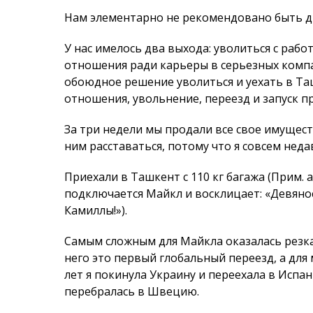
За три недели мы продали все свое имущест
ним расставать­ся, потому что я совсем неда
Приехали в Ташкент с 110 кг ба­гажа (Прим. 
подключается Майкл и восклицает: «Девяно
Камиллы!»).
Самым сложным для Майкла оказалась резкая
него это первый глобальный переезд, а для 
лет я покинула Украину и переехала в Испан
перебра­лась в Швецию.
Медовый месяц в Ташкенте
Камилла:
Майкл, to be a couple in a business 
непринужденно улыбается и мужественно пер
Я – с Украины, но работала в Шве­ции, Майкл
командировке, в таш­кентском аэропорту. М