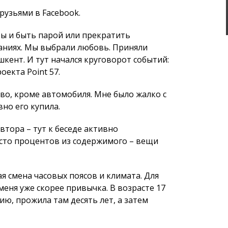
во, кроме автомобиля. Мне было жалко с
вно его купила.
автора – тут к беседе активно
сто процентов из содержимого – вещи
 смена часовых поясов и климата. Для
меня уже скорее привычка. В воз­расте 17
ию, прожила там десять лет, а затем
is it our strong side? (Прим. автора – Майкл
едает право на ответ супруге).
 – из Дании. А познако­мились мы в
ы женаты всего месяц, до этого