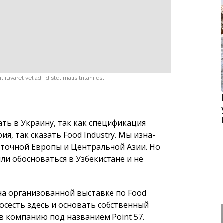
ть в Украину, так как спецификация
, так сказать Food Industry. Мы изна­
сточной Европы и Цен­тральной Азии. Но
ли обосноваться в Узбекистане и не
а организованной вы­ставке по Food
осесть здесь и основать собственный
в компанию под назва­нием Point 57.
ства – это суще­ственные плюсы для нас.
сурсов, а мы, со своей сто­роны,
опытом. Синтез первого и второго дадут
и запущено большое количество заводов