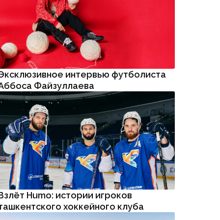
Аббоса Файзуллаева
Взлёт Humo: истории игроков
ташкентского хоккейного клуба