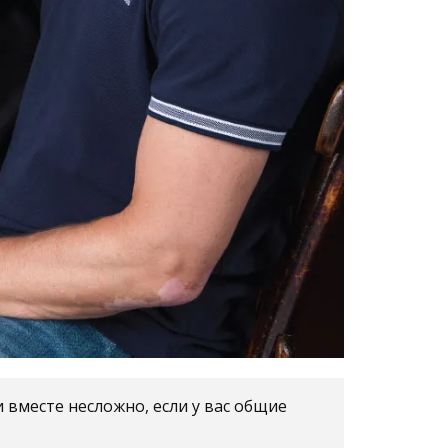
 вместе несложно, если у вас общие
отать над тайм-менеджментом, провести
осле – семья.
ели партнерами.