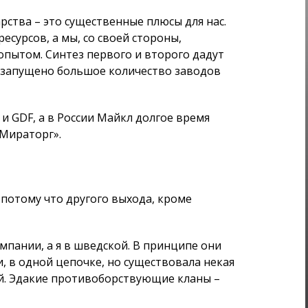
 и GDF, а в России Майкл долгое время
ира­торг».
потому что другого выхода, кроме
мпании, а я в шведской. В принципе они
ти, в одной цепочке, но существовала некая
. Эдакие проти­воборствующие кланы –
рузьями в Facebook.
оты и быть парой или прекратить
аниях. Мы выбрали любовь. Приняли
шкент. И тут начался круговорот событий:
оекта Point 57.