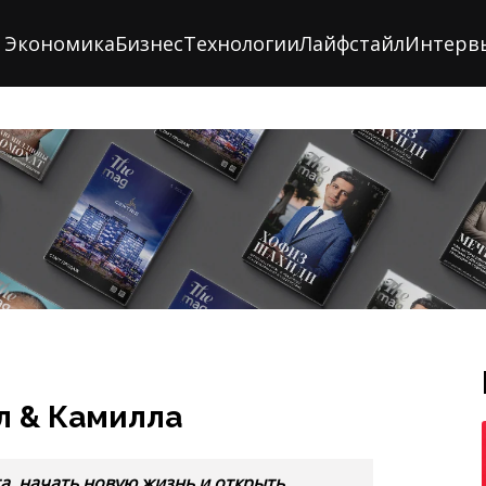
Экономика
Бизнес
Технологии
Лайфстайл
Интерв
кл & Камилла
та, начать новую жизнь и открыть
вого голливудского фильма, это
х в Узбекистане и связанных