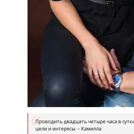
Проводить двад­цать четыре часа в сутки
цели и интересы. – Камилла
Но мы – молодая семья, и нам стоит пораб
линию: до восьми часов вечера – работа, а п
Майкл:
Мы считаем себя больше семьей, неж