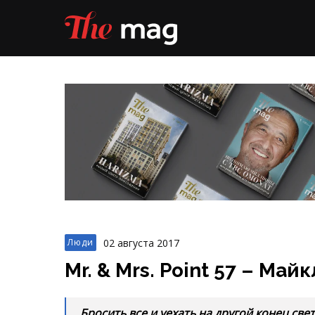
02 августа 2017
Люди
Mr. & Mrs. Point 57 – Май
Бросить все и уехать на другой конец све
свой бизнес. Нет, это не сценарий для но
подлинная история двух экспатов, живущи
одним большим чувством и одной идеей.