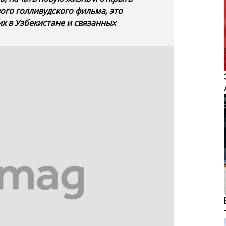
uvaret vel ad. Id stet malis tritani est.