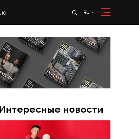
ью
RU
RU
OʻZ
Интересные новости
Эксклюзивное интервью футболиста