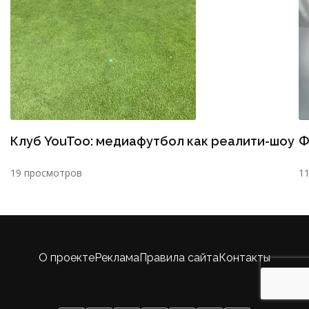
Клуб YouToo: медиафутбол как реалити-шоу
Ф
19 просмотров
1
О проекте
Реклама
Правила сайта
Контакты