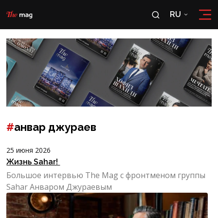
RU
RU
OʻZ
#
анвар джураев
25 июня 2026
Жизнь Sahar!
Большое интервью The Mag с фронтменом группы
Sahar Анваром Джураевым