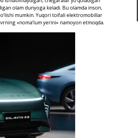
d ishlatilmaydigan, chegaralar yo‘qoladigan
igan olam dunyoga keladi. Bu olamda inson,
‘lishi mumkin. Yuqori toifali elektromobillar
davrning «noma’lum yerini» namoyon etmoqda.