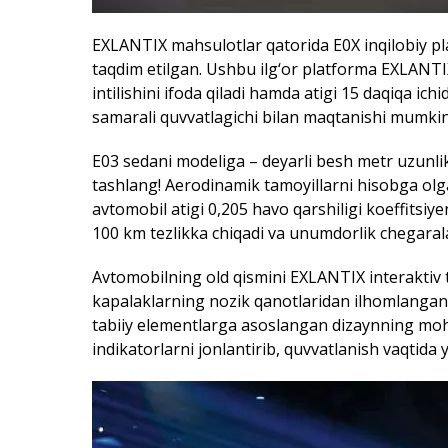
EXLANTIX mahsulotlar qatorida E0X inqilobiy pla
taqdim etilgan. Ushbu ilg‘or platforma EXLANTI
intilishini ifoda qiladi hamda atigi 15 daqiqa ic
samarali quvvatlagichi bilan maqtanishi mumkin
E03 sedani modeliga – deyarli besh metr uzunli
tashlang! Aerodinamik tamoyillarni hisobga olg
avtomobil atigi 0,205 havo qarshiligi koeffitsiy
100 km tezlikka chiqadi va unumdorlik chegarala
Avtomobilning old qismini EXLANTIX interaktiv 
kapalaklarning nozik qanotlaridan ilhomlangan 
tabiiy elementlarga asoslangan dizaynning mohiy
indikatorlarni jonlantirib, quvvatlanish vaqtida 