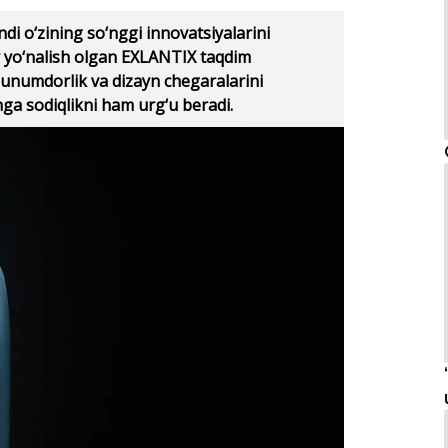
 o‘zining so‘nggi innovatsiyalarini
iy yo‘nalish olgan EXLANTIX taqdim
i unumdorlik va dizayn chegaralarini
hga sodiqlikni ham urg‘u beradi.