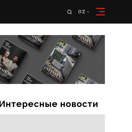
u
OʻZ
RU
OʻZ
Интересные новости