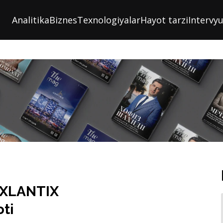
Analitika
Biznes
Texnologiyalar
Hayot tarzi
Intervy
 EXLANTIX
ti