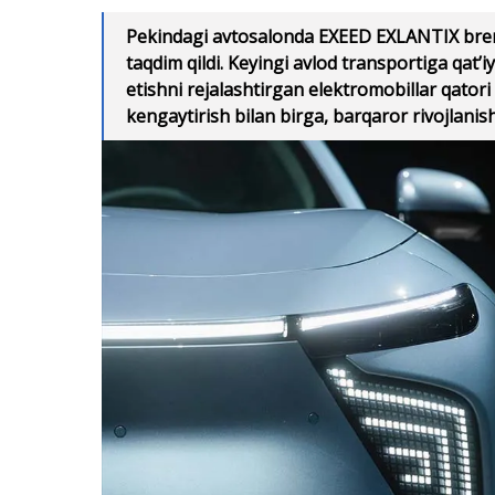
Pekindagi avtosalonda EXEED EXLANTIX brendi
taqdim qildi. Keyingi avlod transportiga qat’
etishni rejalashtirgan elektromobillar qator
kengaytirish bilan birga, barqaror rivojlanis