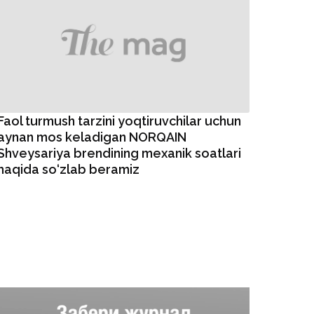
Faol turmush tarzini yoqtiruvchilar uchun
aynan mos keladigan NORQAIN
Shveysariya brendining mexanik soatlari
haqida so‘zlab beramiz