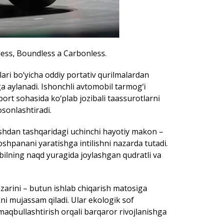
ess, Boundless a Carbonless.
ari bo‘yicha oddiy portativ qurilmalardan
ga aylanadi. Ishonchli avtomobil tarmog‘i
port sohasida ko‘plab jozibali taassurotlarni
sonlashtiradi.
shdan tashqaridagi uchinchi hayotiy makon –
oshpanani yaratishga intilishni nazarda tutadi.
ilning naqd yuragida joylashgan qudratli va
.
arini – butun ishlab chiqarish matosiga
kni mujassam qiladi. Ular ekologik sof
maqbullashtirish orqali barqaror rivojlanishga