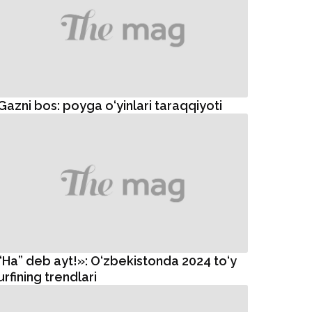
Gazni bos: poyga o‘yinlari taraqqiyoti
“Ha” deb ayt!»: O‘zbekistonda 2024 to‘y
urfining trendlari