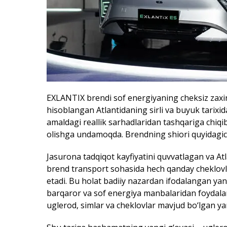
EXLANTIX brendi sof energiyaning cheksiz zaxira
hisoblangan Atlantidaning sirli va buyuk tarixi
amaldagi reallik sarhadlaridan tashqariga chiqi
olishga undamoqda. Brendning shiori quyidagich
Jasurona tadqiqot kayfiyatini quvvatlagan va Atl
brend transport sohasida hech qanday cheklovla
etadi. Bu holat badiiy nazardan ifodalangan yangi
barqaror va sof energiya manbalaridan foydalani
uglerod, simlar va cheklovlar mavjud bo‘lgan ya