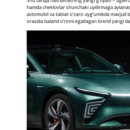
Shu tariqa hashamatning yangi g‘oyasi – uglero
hamda cheklovlar shunchaki uydirmaga aylanad
avtomobil va tabiat o‘zaro uyg‘unlikda mavjud bo
orasida baland o‘rinni egallagan brend yangi 