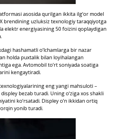
tformasi asosida qurilgan ikkita ilg‘or model
X brendining uzluksiz texnologiy taraqqiyotga
hida elektr energiyasining 50 foizini qoplaydigan
.
kdagi hashamatli o‘lchamlarga bir nazar
an holda puxtalik bilan loyihalangan
entiga ega. Avtomobil to‘rt soniyada soatiga
rini kengaytiradi.
texnologiyalarining eng yangi mahsuloti –
displey bezab turadi. Uning o‘ziga xos shakli
atini ko‘rsatadi. Displey o‘n ikkidan ortiq
yorqin yonib turadi.