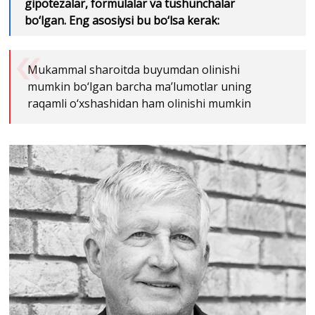
gipotezalar, formulalar va tushunchalar
bo‘lgan. Eng asosiysi bu bo‘lsa kerak:
Mukammal sharoitda buyumdan olinishi
mumkin bo‘lgan barcha ma’lumotlar uning
raqamli o‘xshashidan ham olinishi mumkin