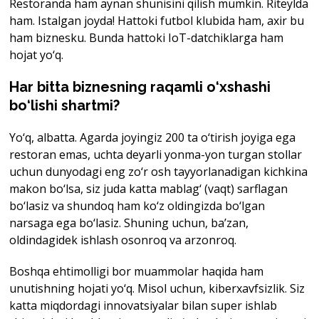
Restoranda ham aynan shunisini qilish mumkin. Riteylda
ham. Istalgan joyda! Hattoki futbol klubida ham, axir bu
ham biznesku. Bunda hattoki IoT-datchiklarga ham
hojat yo‘q.
Har bitta biznesning raqamli o‘xshashi
bo‘lishi shartmi?
Yo‘q, albatta. Agarda joyingiz 200 ta o‘tirish joyiga ega
restoran emas, uchta deyarli yonma-yon turgan stollar
uchun dunyodagi eng zo‘r osh tayyorlanadigan kichkina
makon bo‘lsa, siz juda katta mablag‘ (vaqt) sarflagan
bo‘lasiz va shundoq ham ko‘z oldingizda bo‘lgan
narsaga ega bo‘lasiz. Shuning uchun, ba’zan,
oldindagidek ishlash osonroq va arzonroq.
Boshqa ehtimolligi bor muammolar haqida ham
unutishning hojati yo‘q. Misol uchun, kiberxavfsizlik. Siz
katta miqdordagi innovatsiyalar bilan super ishlab