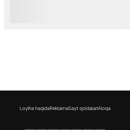
Loyiha haqida
Reklama
Sayt qoidalari
Aloqa