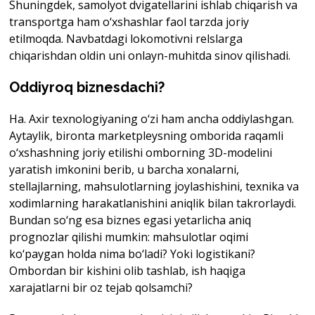
Shuningdek, samolyot dvigatellarini ishlab chiqarish va
transportga ham o‘xshashlar faol tarzda joriy
etilmoqda. Navbatdagi lokomotivni relslarga
chiqarishdan oldin uni onlayn-muhitda sinov qilishadi.
Oddiyroq biznesdachi?
Ha. Axir texnologiyaning o‘zi ham ancha oddiylashgan.
Aytaylik, bironta marketpleysning omborida raqamli
o‘xshashning joriy etilishi omborning 3D-modelini
yaratish imkonini berib, u barcha xonalarni,
stellajlarning, mahsulotlarning joylashishini, texnika va
xodimlarning harakatlanishini aniqlik bilan takrorlaydi.
Bundan so‘ng esa biznes egasi yetarlicha aniq
prognozlar qilishi mumkin: mahsulotlar oqimi
ko‘paygan holda nima bo‘ladi? Yoki logistikani?
Ombordan bir kishini olib tashlab, ish haqiga
xarajatlarni bir oz tejab qolsamchi?