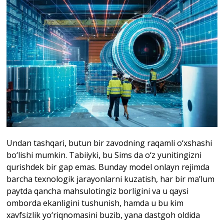
Undan tashqari, butun bir zavodning raqamli o‘xshashi
bo‘lishi mumkin. Tabiiyki, bu Sims da o‘z yunitingizni
qurishdek bir gap emas. Bunday model onlayn rejimda
barcha texnologik jarayonlarni kuzatish, har bir ma’lum
paytda qancha mahsulotingiz borligini va u qaysi
omborda ekanligini tushunish, hamda u bu kim
xavfsizlik yo‘riqnomasini buzib, yana dastgoh oldida