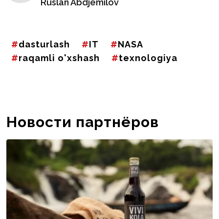
Ruslan Abdjemilov
dasturlash
IT
NASA
raqamli o'xshash
texnologiya
Новости партнёров