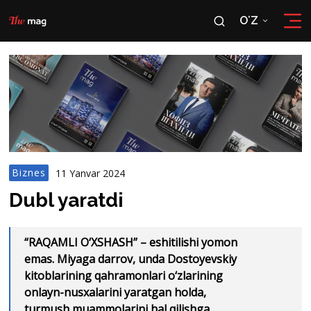
OʻZ
RU
OʻZ
Biznes
11 Yanvar 2024
Dubl yaratdi
“RAQAMLI O‘XSHASH” – eshitilishi yomon
emas. Miyaga darrov, unda Dostoyevskiy
kitoblarining qahramonlari o‘zlarining
onlayn-nusxalarini yaratgan holda,
turmush muammolarini hal qilishga