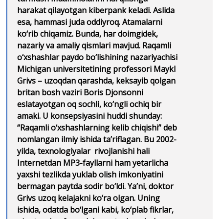
harakat qilayotgan kiberpank keladi. Aslida
esa, hammasi juda oddiyroq. Atamalarni
ko‘rib chiqamiz. Bunda, har doimgidek,
nazariy va amaliy qismlari mavjud. Raqamli
o‘xshashlar paydo bo‘lishining nazariyachisi
Michigan universitetining professori Maykl
Grivs – uzoqdan qarashda, keksayib qolgan
britan bosh vaziri Boris Djonsonni
eslatayotgan oq sochli, ko‘ngli ochiq bir
amaki. U konsepsiyasini huddi shunday:
“Raqamli o‘xshashlarning kelib chiqishi” deb
nomlangan ilmiy ishida ta’riflagan. Bu 2002-
yilda, texnologiyalar rivojlanishi hali
Internetdan MP3-fayllarni ham yetarlicha
yaxshi tezlikda yuklab olish imkoniyatini
bermagan paytda sodir bo‘ldi. Ya’ni, doktor
Grivs uzoq kelajakni ko‘ra olgan. Uning
ishida, odatda bo‘lgani kabi, ko‘plab fikrlar,