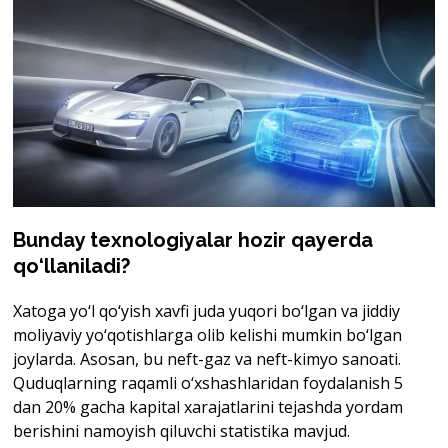
Bunday texnologiyalar hozir qayerda
qo‘llaniladi?
Xatoga yo‘l qo‘yish xavfi juda yuqori bo‘lgan va jiddiy
moliyaviy yo‘qotishlarga olib kelishi mumkin bo‘lgan
joylarda. Asosan, bu neft-gaz va neft-kimyo sanoati.
Quduqlarning raqamli o‘xshashlaridan foydalanish 5
dan 20% gacha kapital xarajatlarini tejashda yordam
berishini namoyish qiluvchi statistika mavjud.