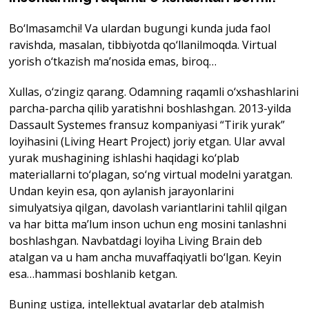
Bo‘lmasamchi! Va ulardan bugungi kunda juda faol
ravishda, masalan, tibbiyotda qo‘llanilmoqda. Virtual
yorish o‘tkazish ma’nosida emas, biroq…
Xullas, o‘zingiz qarang. Odamning raqamli o‘xshashlarini
parcha-parcha qilib yaratishni boshlashgan. 2013-yilda
Dassault Systemes fransuz kompaniyasi “Tirik yurak”
loyihasini (Living Heart Project) joriy etgan. Ular avval
yurak mushagining ishlashi haqidagi ko‘plab
materiallarni to‘plagan, so‘ng virtual modelni yaratgan.
Undan keyin esa, qon aylanish jarayonlarini
simulyatsiya qilgan, davolash variantlarini tahlil qilgan
va har bitta ma’lum inson uchun eng mosini tanlashni
boshlashgan. Navbatdagi loyiha Living Brain deb
atalgan va u ham ancha muvaffaqiyatli bo‘lgan. Keyin
esa…hammasi boshlanib ketgan.
Buning ustiga, intellektual avatarlar deb atalmish