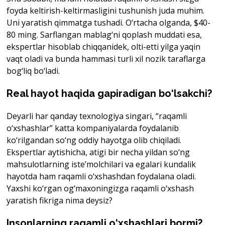
foyda keltirish-keltirmasligini tushunish juda muhim.
Uni yaratish qimmatga tushadi. O‘rtacha olganda, $40-
80 ming. Sarflangan mablag‘ni qoplash muddati esa,
ekspertlar hisoblab chiqqanidek, olti-etti yilga yaqin
vaqt oladi va bunda hammasi turli xil nozik taraflarga
bog‘liq bo‘ladi.
Real hayot haqida gapiradigan bo‘lsakchi?
Deyarli har qanday texnologiya singari, “raqamli
o‘xshashlar” katta kompaniyalarda foydalanib
ko‘rilgandan so‘ng oddiy hayotga olib chiqiladi.
Ekspertlar aytishicha, atigi bir necha yildan so‘ng
mahsulotlarning iste’molchilari va egalari kundalik
hayotda ham raqamli o‘xshashdan foydalana oladi.
Yaxshi ko‘rgan og‘maxoningizga raqamli o‘xshash
yaratish fikriga nima deysiz?
Insonlarning raqamli o‘xshashlari bormi?