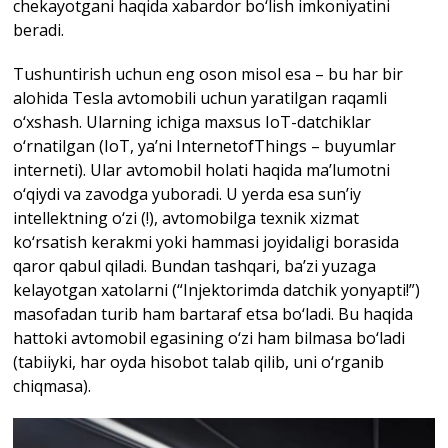
chekayotgani haqida xabardor bo‘lish imkoniyatini
beradi.
Tushuntirish uchun eng oson misol esa – bu har bir
alohida Tesla avtomobili uchun yaratilgan raqamli
o‘xshash. Ularning ichiga maxsus IoT-datchiklar
o‘rnatilgan (IoT, ya’ni InternetofThings – buyumlar
interneti). Ular avtomobil holati haqida ma’lumotni
o‘qiydi va zavodga yuboradi. U yerda esa sun’iy
intellektning o‘zi (!), avtomobilga texnik xizmat
ko‘rsatish kerakmi yoki hammasi joyidaligi borasida
qaror qabul qiladi. Bundan tashqari, ba’zi yuzaga
kelayotgan xatolarni (“Injektorimda datchik yonyapti!”)
masofadan turib ham bartaraf etsa bo‘ladi. Bu haqida
hattoki avtomobil egasining o‘zi ham bilmasa bo‘ladi
(tabiiyki, har oyda hisobot talab qilib, uni o‘rganib
chiqmasa).