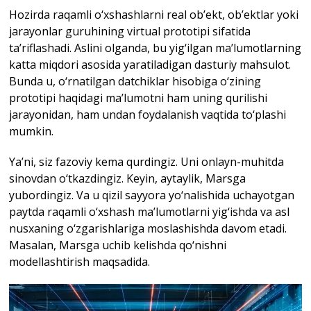
Hozirda raqamli o‘xshashlarni real ob’ekt, ob’ektlar yoki
jarayonlar guruhining virtual prototipi sifatida
ta’riflashadi. Aslini olganda, bu yig‘ilgan ma’lumotlarning
katta miqdori asosida yaratiladigan dasturiy mahsulot.
Bunda u, o‘rnatilgan datchiklar hisobiga o‘zining
prototipi haqidagi ma’lumotni ham uning qurilishi
jarayonidan, ham undan foydalanish vaqtida to‘plashi
mumkin.
Ya’ni, siz fazoviy kema qurdingiz. Uni onlayn-muhitda
sinovdan o‘tkazdingiz. Keyin, aytaylik, Marsga
yubordingiz. Va u qizil sayyora yo‘nalishida uchayotgan
paytda raqamli o‘xshash ma’lumotlarni yig‘ishda va asl
nusxaning o‘zgarishlariga moslashishda davom etadi.
Masalan, Marsga uchib kelishda qo‘nishni
modellashtirish maqsadida.