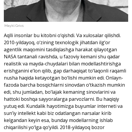
Maykl Grivs
Aqlli insonlar bu kitobni o‘qishdi. Va xulosalar qilishdi.
2010-yildayoq, o‘zining texnologik jihatdan ilg‘or
agentlik maqomini tasdiqlashga harakat qilayotgan
NASA tantanali ravishda, u fazoviy kemani shu qadar
realistik va mayda-chuydalari bilan modellashtirishga
erishganini e’lon qilib, gap darhaqiqat to‘laqonli raqamli
nusha haqida ketayotgan bo‘lishi mumkin edi. Onlayn-
fazoda barcha bosqichlarni sinovdan o‘tkazish mumkin
edi, shu jumladan, bo‘lajak kemaning sinovlarini va
hattoki boshqa sayyoralarga parvozlarni. Bu haqiqiy
yutuq edi. Kundalik hayotimizga buyumlar interneti va
sun’iy intellekt kabi biz odatlangan narsalar kirib
kelgandan keyin esa, bunday modellarning ishlab
chiqarilishi yo‘lga qo‘yildi. 2018-yildayoq bozor