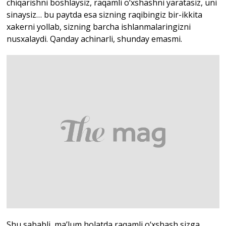
chiqarishni boshlaysiz, raqamli o‘xshashni yaratasiz, uni
sinaysiz… bu paytda esa sizning raqibingiz bir-ikkita
xakerni yollab, sizning barcha ishlanmalaringizni
nusxalaydi. Qanday achinarli, shunday emasmi.
Shu sababli, ma’lum holatda raqamli o‘xshash sizga