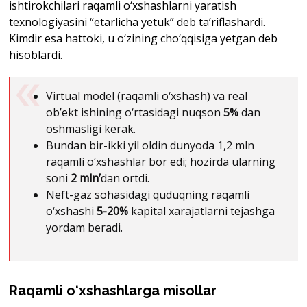
ishtirokchilari raqamli o‘xshashlarni yaratish
texnologiyasini “etarlicha yetuk” deb ta’riflashardi.
Kimdir esa hattoki, u o‘zining cho‘qqisiga yetgan deb
hisoblardi.
Virtual model (raqamli o‘xshash) va real
ob’ekt ishining o‘rtasidagi nuqson
5%
dan
oshmasligi kerak.
Bundan bir-ikki yil oldin dunyoda 1,2 mln
raqamli o‘xshashlar bor edi; hozirda ularning
soni
2 mln’
dan ortdi.
Neft-gaz sohasidagi quduqning raqamli
o‘xshashi
5-20%
kapital xarajatlarni tejashga
yordam beradi.
Raqamli o‘xshashlarga misollar