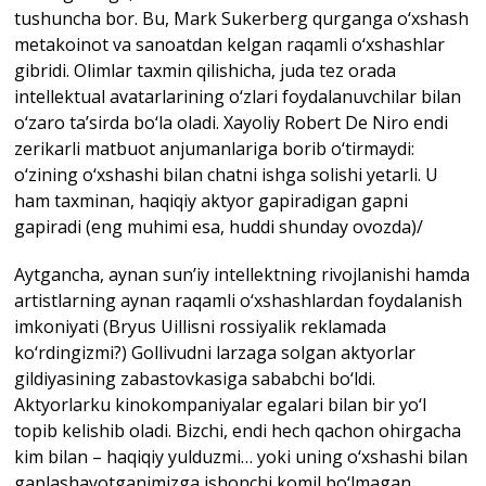
tushuncha bor. Bu, Mark Sukerberg qurganga o‘xshash
metakoinot va sanoatdan kelgan raqamli o‘xshashlar
gibridi. Olimlar taxmin qilishicha, juda tez orada
intellektual avatarlarining o‘zlari foydalanuvchilar bilan
o‘zaro ta’sirda bo‘la oladi. Xayoliy Robert De Niro endi
zerikarli matbuot anjumanlariga borib o‘tirmaydi:
o‘zining o‘xshashi bilan chatni ishga solishi yetarli. U
ham taxminan, haqiqiy aktyor gapiradigan gapni
gapiradi (eng muhimi esa, huddi shunday ovozda)/
Aytgancha, aynan sun’iy intellektning rivojlanishi hamda
artistlarning aynan raqamli o‘xshashlardan foydalanish
imkoniyati (Bryus Uillisni rossiyalik reklamada
ko‘rdingizmi?) Gollivudni larzaga solgan aktyorlar
gildiyasining zabastovkasiga sababchi bo‘ldi.
Aktyorlarku kinokompaniyalar egalari bilan bir yo‘l
topib kelishib oladi. Bizchi, endi hech qachon ohirgacha
kim bilan – haqiqiy yulduzmi… yoki uning o‘xshashi bilan
gaplashayotganimizga ishonchi komil bo‘lmagan