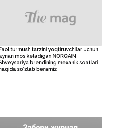
Faol turmush tarzini yoqtiruvchilar uchun
aynan mos keladigan NORQAIN
Shveysariya brendining mexanik soatlari
haqida so‘zlab beramiz