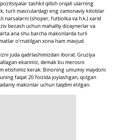
ozitsiyalar tashkil qilish orqali ularning
k, turli mavzulardagi eng zamonaviy kitoblar
narsalarni (shoper, futbolka va h.k.) xarid
uziv bezash uchun mahalliy dizaynerlar va
 marta ana shu barcha makonlarda turli
omatlar o‘rnatilgan xona ham mavjud.
izni juda qadrlashimizdan iborat. Gruziya
egallagan ekanmiz, demak bu merosni
om etishimiz kerak. Binoning umumiy maydoni
 uning faqat 20 foizida joylashgan, qolgan
adaniy makonlar uchun taqdim etilgan.