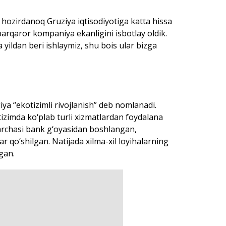
 hozirdanoq Gruziya iqtisodiyotiga katta hissa
rqaror kompaniya ekanligini isbotlay oldik.
 yildan beri ishlaymiz, shu bois ular bizga
ya “ekotizimli rivojlanish” deb nomlanadi.
tizimda ko‘plab turli xizmatlardan foydalana
barchasi bank g‘oyasidan boshlangan,
r qo‘shilgan. Natijada xilma-xil loyihalarning
gan.