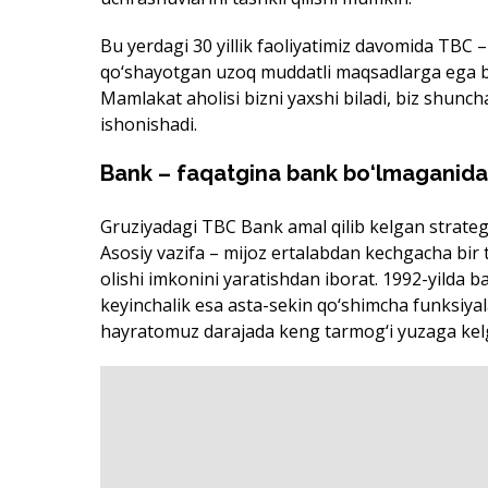
Bu yerdagi 30 yillik faoliyatimiz davomida TBC –
qo‘shayotgan uzoq muddatli maqsadlarga ega ba
Mamlakat aholisi bizni yaxshi biladi, biz shuncha
ishonishadi.
Bank – faqatgina bank bo‘lmaganida
Gruziyadagi TBC Bank amal qilib kelgan strategi
Asosiy vazifa – mijoz ertalabdan kechgacha bir 
olishi imkonini yaratishdan iborat. 1992-yilda 
keyinchalik esa asta-sekin qo‘shimcha funksiyala
hayratomuz darajada keng tarmog‘i yuzaga kel