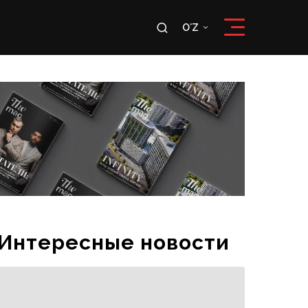
u
OʻZ
RU
OʻZ
Интересные новости