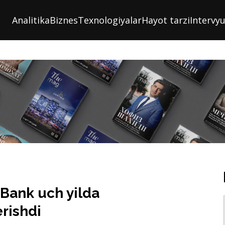
Analitika
Biznes
Texnologiyalar
Hayot tarzi
Intervy
C Bank uch yilda
rishdi