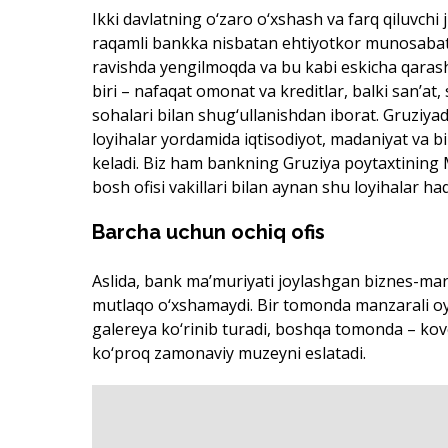
Ikki davlatning o‘zaro o‘xshash va farq qiluvchi 
raqamli bankka nisbatan ehtiyotkor munosabatdi
ravishda yengilmoqda va bu kabi eskicha qarash
biri – nafaqat omonat va kreditlar, balki san’at
sohalari bilan shug‘ullanishdan iborat. Gruziya
loyihalar yordamida iqtisodiyot, madaniyat va b
keladi. Biz ham bankning Gruziya poytaxtining 
bosh ofisi vakillari bilan aynan shu loyihalar ha
Barcha uchun ochiq ofis
Aslida, bank ma’muriyati joylashgan biznes-mar
mutlaqo o‘xshamaydi. Bir tomonda manzarali o
galereya ko‘rinib turadi, boshqa tomonda – kov
ko‘proq zamonaviy muzeyni eslatadi.