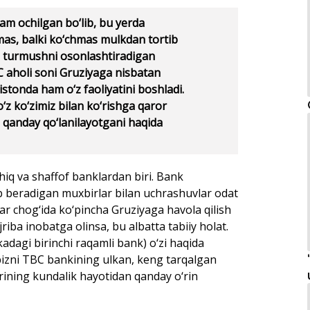
am ochilgan bo‘lib, bu yerda
as, balki ko‘chmas mulkdan tortib
a turmushni osonlashtiradigan
BC aholi soni Gruziyaga nisbatan
stonda ham o‘z faoliyatini boshladi.
‘z ko‘zimiz bilan ko‘rishga qaror
 qanday qo‘lanilayotgani haqida
q va shaffof banklardan biri. Bank
lab beradigan muxbirlar bilan uchrashuvlar odat
 chog‘ida ko‘pincha Gruziyaga havola qilish
jriba inobatga olinsa, bu albatta tabiiy holat.
adagi birinchi raqamli bank) o‘zi haqida
 bizni TBC bankining ulkan, keng tarqalgan
arining kundalik hayotidan qanday o‘rin