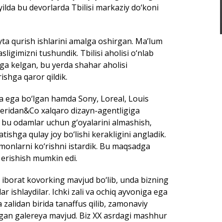
yilda bu devorlarda Tbilisi markaziy do‘koni
yta qurish ishlarini amalga oshirgan. Ma’lum
sligimizni tushundik. Tbilisi aholisi o‘nlab
ga kelgan, bu yerda shahar aholisi
shga qaror qildik.
ga ega bo‘lgan hamda Sony, Loreal, Louis
Sheridan&Co xalqaro dizayn-agentligiga
ib, bu odamlar uchun g‘oyalarini almashish,
atishga qulay joy bo‘lishi kerakligini angladik.
monlarni ko‘rishni istardik. Bu maqsadga
 erishish mumkin edi.
borat kovorking mavjud bo‘lib, unda bizning
 ishlaydilar. Ichki zali va ochiq ayvoniga ega
zalidan birida tanaffus qilib, zamonaviy
gan galereya mavjud. Biz XX asrdagi mashhur