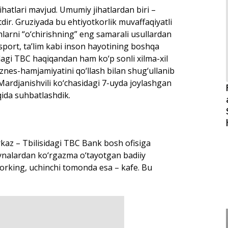
jihatlari mavjud. Umumiy jihatlardan biri –
r. Gruziyada bu ehtiyotkorlik muvaffaqiyatli
larni “o‘chirishning” eng samarali usullardan
, sport, ta’lim kabi inson hayotining boshqa
dagi TBC haqiqandan ham ko‘p sonli xilma-xil
iznes-hamjamiyatini qo‘llash bilan shug‘ullanib
Mardjanishvili ko‘chasidagi 7-uyda joylashgan
qida suhbatlashdik.
kaz – Tbilisidagi TBC Bank bosh ofisiga
ynalardan ko‘rgazma o‘tayotgan badiiy
orking, uchinchi tomonda esa – kafe. Bu