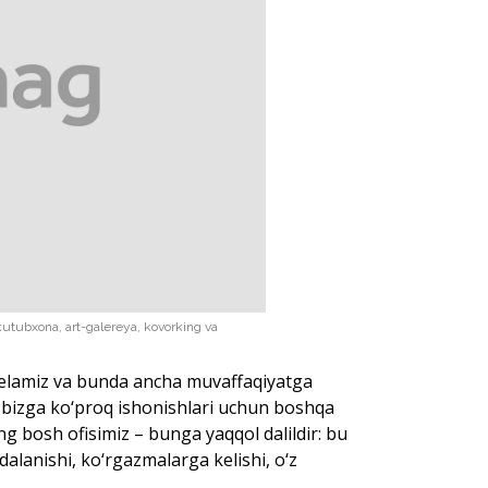
kutubxona, art-galereya, kovorking va
 kelamiz va bunda ancha muvaffaqiyatga
r bizga ko‘proq ishonishlari uchun boshqa
ng bosh ofisimiz – bunga yaqqol dalildir: bu
alanishi, ko‘rgazmalarga kelishi, o‘z