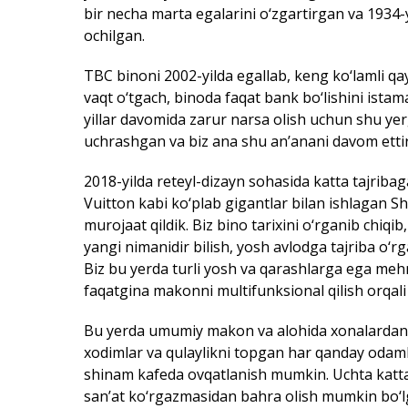
bir necha marta egalarini o‘zgartirgan va 1934-
ochilgan.
TBC binoni 2002-yilda egallab, keng ko‘lamli qa
vaqt o‘tgach, binoda faqat bank bo‘lishini istama
yillar davomida zarur narsa olish uchun shu yer
uchrashgan va biz ana shu an’anani davom ettiri
2018-yilda reteyl-dizayn sohasida katta tajriba
Vuitton kabi ko‘plab gigantlar bilan ishlagan 
murojaat qildik. Biz bino tarixini o‘rganib chiq
yangi nimanidir bilish, yosh avlodga tajriba o‘rg
Biz bu yerda turli yosh va qarashlarga ega meh
faqatgina makonni multifunksional qilish orqali
Bu yerda umumiy makon va alohida xonalardan i
xodimlar va qulaylikni topgan har qanday odamlar
shinam kafeda ovqatlanish mumkin. Uchta katta 
san’at ko‘rgazmasidan bahra olish mumkin bo‘l