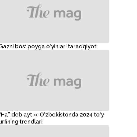
Gazni bos: poyga o‘yinlari taraqqiyoti
“Ha” deb ayt!»: O‘zbekistonda 2024 to‘y
urfining trendlari