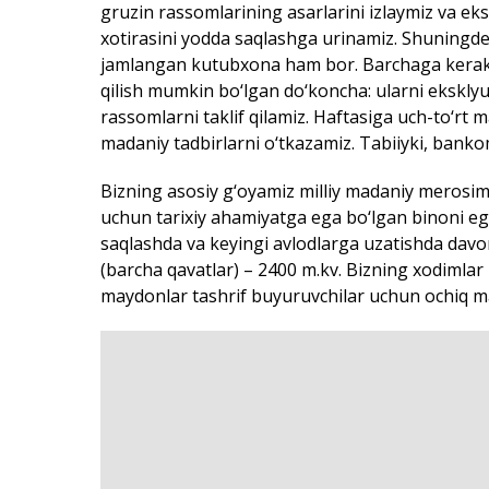
gruzin rassomlarining asarlarini izlaymiz va eksp
xotirasini yodda saqlashga urinamiz. Shuningde
jamlangan kutubxona ham bor. Barchaga kerakli 
qilish mumkin bo‘lgan do‘koncha: ularni ekskly
rassomlarni taklif qilamiz. Haftasiga uch-to‘rt
madaniy tadbirlarni o‘tkazamiz. Tabiiyki, bank
Bizning asosiy g‘oyamiz milliy madaniy merosim
uchun tarixiy ahamiyatga ega bo‘lgan binoni 
saqlashda va keyingi avlodlarga uzatishda dav
(barcha qavatlar) – 2400 m.kv. Bizning xodimlar
maydonlar tashrif buyuruvchilar uchun ochiq m