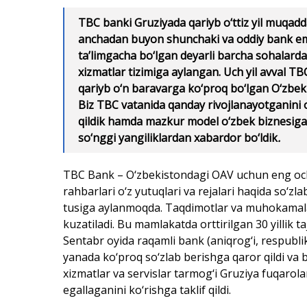
TBC banki Gruziyada qariyb o‘ttiz yil muqadd
anchadan buyon shunchaki va oddiy bank em
ta’limgacha bo‘lgan deyarli barcha sohalard
xizmatlar tizimiga aylangan. Uch yil avval T
qariyb o‘n baravarga ko‘proq bo‘lgan O‘zbeki
Biz TBC vatanida qanday rivojlanayotganini o
qildik hamda mazkur model o‘zbek biznesiga
so‘nggi yangiliklardan xabardor bo‘ldik
.
TBC Bank – O‘zbekistondagi OAV uchun eng ochi
rahbarlari o‘z yutuqlari va rejalari haqida so‘z
tusiga aylanmoqda. Taqdimotlar va muhokamalar
kuzatiladi. Bu mamlakatda orttirilgan 30 yillik ta
Sentabr oyida raqamli bank (aniqrog‘i, respublik
yanada ko‘proq so‘zlab berishga qaror qildi va
xizmatlar va servislar tarmog‘i Gruziya fuqarol
egallaganini ko‘rishga taklif qildi.