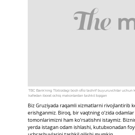
TBC Bank’ning Tbilisidagi bosh ofisi tashrif buyuruvchilar uchun 
kafedan iborat ochiq makonlardan tashkil topgan
Biz Gruziyada raqamli xizmatlarni rivojlantirib
erishganmiz. Biroq, bir vaqtning o‘zida odamla
tomonlarimizni ham ko‘rsatishni istaymiz. Bizni
yerda istagan odam ishlashi, kutubxonadan foyd
uchrashuvlarini tashkil qilishi mumkin.