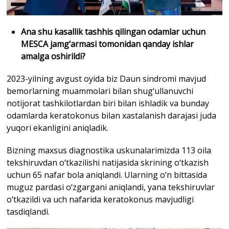
Ana shu kasallik tashhis qilingan odamlar uchun
MESCA jamg‘armasi tomonidan qanday ishlar
amalga oshirildi?
2023-yilning avgust oyida biz Daun sindromi mavjud
bemorlarning muammolari bilan shug‘ullanuvchi
notijorat tashkilotlardan biri bilan ishladik va bunday
odamlarda keratokonus bilan xastalanish darajasi juda
yuqori ekanligini aniqladik.
Bizning maxsus diagnostika uskunalarimizda 113 oila
tekshiruvdan o‘tkazilishi natijasida skrining o‘tkazish
uchun 65 nafar bola aniqlandi. Ularning o‘n bittasida
muguz pardasi o‘zgargani aniqlandi, yana tekshiruvlar
o‘tkazildi va uch nafarida keratokonus mavjudligi
tasdiqlandi.