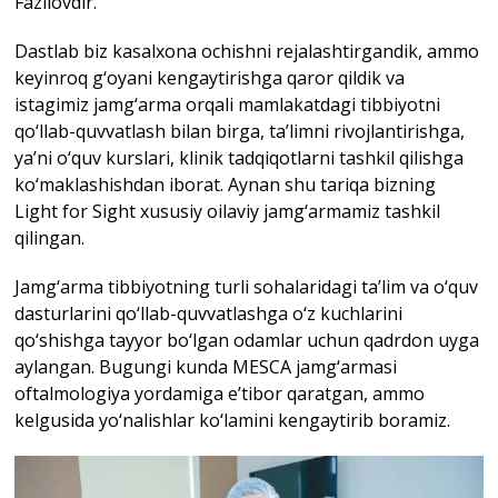
Fazilovdir.
Dastlab biz kasalxona ochishni rejalashtirgandik, ammo
keyinroq g‘oyani kengaytirishga qaror qildik va
istagimiz jamg‘arma orqali mamlakatdagi tibbiyotni
qo‘llab-quvvatlash bilan birga, ta’limni rivojlantirishga,
ya’ni o‘quv kurslari, klinik tadqiqotlarni tashkil qilishga
ko‘maklashishdan iborat. Aynan shu tariqa bizning
Light for Sight xususiy oilaviy jamg‘armamiz tashkil
qilingan.
Jamg‘arma tibbiyotning turli sohalaridagi ta’lim va o‘quv
dasturlarini qo‘llab-quvvatlashga o‘z kuchlarini
qo‘shishga tayyor bo‘lgan odamlar uchun qadrdon uyga
aylangan. Bugungi kunda MESCA jamg‘armasi
oftalmologiya yordamiga e’tibor qaratgan, ammo
kelgusida yo‘nalishlar ko‘lamini kengaytirib boramiz.