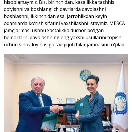
hisoblamaymiz. Biz, birinchidan, kasallikka tashhis
qo‘yishni va boshlang‘ich davrlarda davolashni
boshlashni, ikkinchidan esa, jarrohlikdan keyin
odamlarda ko‘rish sifatini yaxshilashni istaymiz. MESCA
jamg‘armasi ushbu xastalikka duchor bo‘lgan
bemorlarni davolashning eng yaxshi usullarini topish
uchun sinov loyihasiga tadqiqotchilar jamoasini to‘pladi.