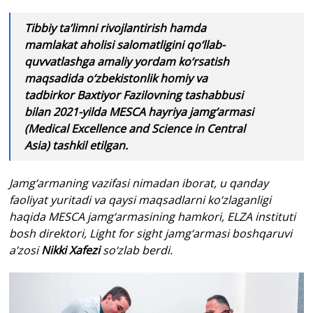
Tibbiy ta’limni rivojlantirish hamda
mamlakat aholisi salomatligini qo‘llab-
quvvatlashga amaliy yordam ko‘rsatish
maqsadida o‘zbekistonlik homiy va
tadbirkor Baxtiyor Fazilovning tashabbusi
bilan 2021-yilda MESCA hayriya jamg‘armasi
(Medical Excellence and Science in Central
Asia) tashkil etilgan.
Jamg‘armaning vazifasi nimadan iborat, u qanday
faoliyat yuritadi va qaysi maqsadlarni ko‘zlaganligi
haqida MESCA jamg‘armasining hamkori, ELZA instituti
bosh direktori, Light for sight jamg‘armasi boshqaruvi
a’zosi
Nikki Xafezi
so‘zlab berdi.