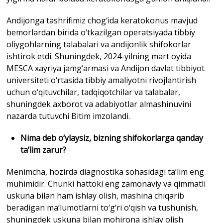
Andijonga tashrifimiz chog‘ida keratokonus mavjud
bemorlardan birida o‘tkazilgan operatsiyada tibbiy
oliygohlarning talabalari va andijonlik shifokorlar
ishtirok etdi. Shuningdek, 2024-yilning mart oyida
MESCA xayriya jamg‘armasi va Andijon davlat tibbiyot
universiteti o‘rtasida tibbiy amaliyotni rivojlantirish
uchun o‘qituvchilar, tadqiqotchilar va talabalar,
shuningdek axborot va adabiyotlar almashinuvini
nazarda tutuvchi Bitim imzolandi.
Nima deb o‘ylaysiz, bizning shifokorlarga qanday
ta’lim zarur?
Menimcha, hozirda diagnostika sohasidagi ta’lim eng
muhimidir. Chunki hattoki eng zamonaviy va qimmatli
uskuna bilan ham ishlay olish, mashina chiqarib
beradigan ma’lumotlarni to‘g‘ri o‘qish va tushunish,
shuningdek uskuna bilan mohirona ishlay olish