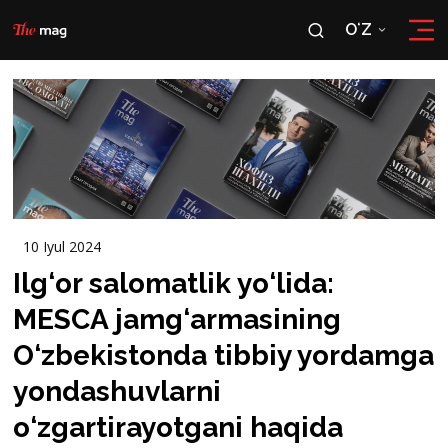
OʻZ
RU
OʻZ
10 Iyul 2024
Ilg‘or salomatlik yo‘lida:
MESCA jamg‘armasining
O‘zbekistonda tibbiy yordamga
yondashuvlarni
o‘zgartirayotgani haqida