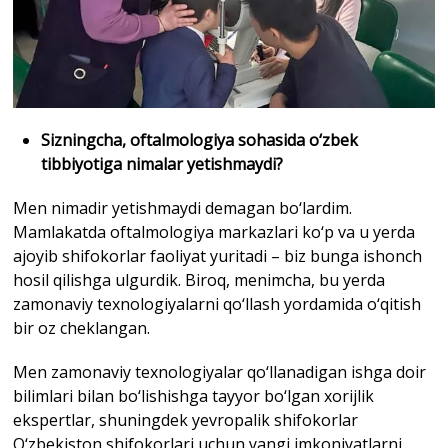
Sizningcha, oftalmologiya sohasida o‘zbek
tibbiyotiga nimalar yetishmaydi?
Men nimadir yetishmaydi demagan bo‘lardim.
Mamlakatda oftalmologiya markazlari ko‘p va u yerda
ajoyib shifokorlar faoliyat yuritadi – biz bunga ishonch
hosil qilishga ulgurdik. Biroq, menimcha, bu yerda
zamonaviy texnologiyalarni qo‘llash yordamida o‘qitish
bir oz cheklangan.
Men zamonaviy texnologiyalar qo‘llanadigan ishga doir
bilimlari bilan bo‘lishishga tayyor bo‘lgan xorijlik
ekspertlar, shuningdek yevropalik shifokorlar
O‘zbekiston shifokorlari uchun yangi imkoniyatlarni