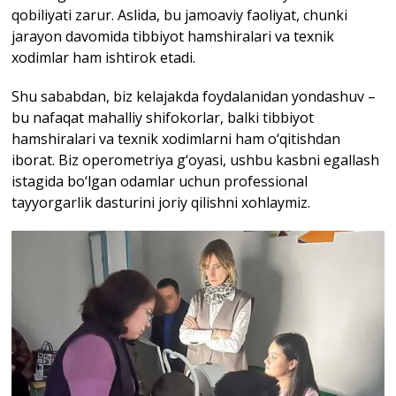
qobiliyati zarur. Aslida, bu jamoaviy faoliyat, chunki
jarayon davomida tibbiyot hamshiralari va texnik
xodimlar ham ishtirok etadi.
Shu sababdan, biz kelajakda foydalanidan yondashuv –
bu nafaqat mahalliy shifokorlar, balki tibbiyot
hamshiralari va texnik xodimlarni ham o‘qitishdan
iborat. Biz operometriya g‘oyasi, ushbu kasbni egallash
istagida bo‘lgan odamlar uchun professional
tayyorgarlik dasturini joriy qilishni xohlaymiz.