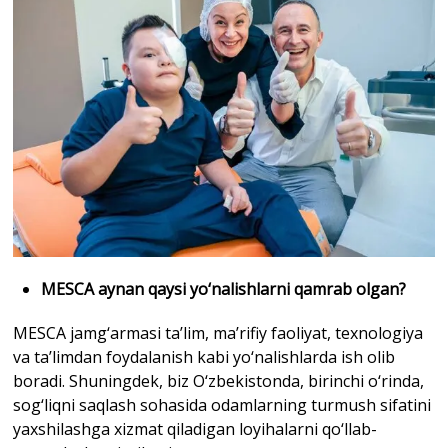
MESCA aynan qaysi yo‘nalishlarni qamrab olgan?
MESCA jamg‘armasi ta’lim, ma’rifiy faoliyat, texnologiya
va ta’limdan foydalanish kabi yo‘nalishlarda ish olib
boradi. Shuningdek, biz O‘zbekistonda, birinchi o‘rinda,
sog‘liqni saqlash sohasida odamlarning turmush sifatini
yaxshilashga xizmat qiladigan loyihalarni qo‘llab-