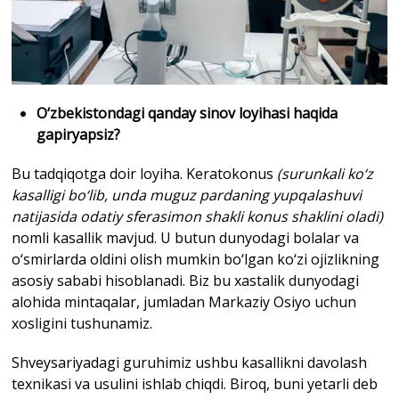
O‘zbekistondagi qanday sinov loyihasi haqida
gapiryapsiz?
Bu tadqiqotga doir loyiha. Keratokonus
(surunkali ko‘z
kasalligi bo‘lib, unda muguz pardaning yupqalashuvi
natijasida odatiy sferasimon shakli konus shaklini oladi)
nomli kasallik mavjud. U butun dunyodagi bolalar va
o‘smirlarda oldini olish mumkin bo‘lgan ko‘zi ojizlikning
asosiy sababi hisoblanadi. Biz bu xastalik dunyodagi
alohida mintaqalar, jumladan Markaziy Osiyo uchun
xosligini tushunamiz.
Shveysariyadagi guruhimiz ushbu kasallikni davolash
texnikasi va usulini ishlab chiqdi. Biroq, buni yetarli deb