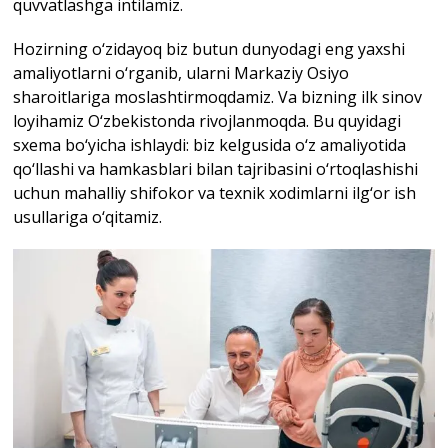
quvvatlashga intilamiz.
Hozirning o‘zidayoq biz butun dunyodagi eng yaxshi
amaliyotlarni o‘rganib, ularni Markaziy Osiyo
sharoitlariga moslashtirmoqdamiz. Va bizning ilk sinov
loyihamiz O‘zbekistonda rivojlanmoqda. Bu quyidagi
sxema bo‘yicha ishlaydi: biz kelgusida o‘z amaliyotida
qo‘llashi va hamkasblari bilan tajribasini o‘rtoqlashishi
uchun mahalliy shifokor va texnik xodimlarni ilg‘or ish
usullariga o‘qitamiz.