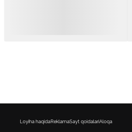
Loyiha haqida
Reklama
Sayt qoidalari
Aloqa