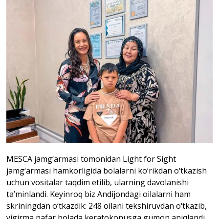
MESCA jamg‘armasi tomonidan Light for Sight
jamg‘armasi hamkorligida bolalarni ko‘rikdan o‘tkazish
uchun vositalar taqdim etilib, ularning davolanishi
ta’minlandi. Keyinroq biz Andijondagi oilalarni ham
skriningdan o‘tkazdik: 248 oilani tekshiruvdan o‘tkazib,
yigirma nafar bolada keratokonusga gumon aniqlandi.