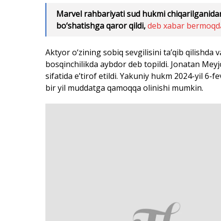
Marvel rahbariyati sud hukmi chiqarilganida
bo‘shatishga qaror qildi,
deb xabar bermoqd
Aktyor o‘zining sobiq sevgilisini ta’qib qilishda
bosqinchilikda aybdor deb topildi. Jonatan Meyjo
sifatida e’tirof etildi. Yakuniy hukm 2024-yil 6-f
bir yil muddatga qamoqqa olinishi mumkin.