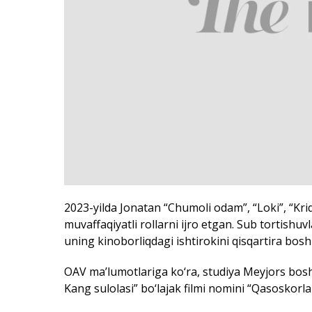
2023-yilda Jonatan “Chumoli odam”, “Loki”, “Kri
muvaffaqiyatli rollarni ijro etgan. Sub tortish
uning kinoborliqdagi ishtirokini qisqartira bosh
OAV ma’lumotlariga ko‘ra, studiya Meyjors bosh 
Kang sulolasi” bo‘lajak filmi nomini “Qasoskorl