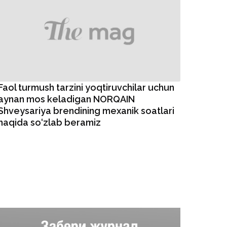
Faol turmush tarzini yoqtiruvchilar uchun
aynan mos keladigan NORQAIN
Shveysariya brendining mexanik soatlari
haqida so‘zlab beramiz