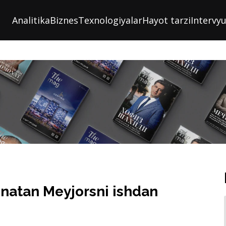
Analitika
Biznes
Texnologiyalar
Hayot tarzi
Intervy
onatan Meyjorsni ishdan