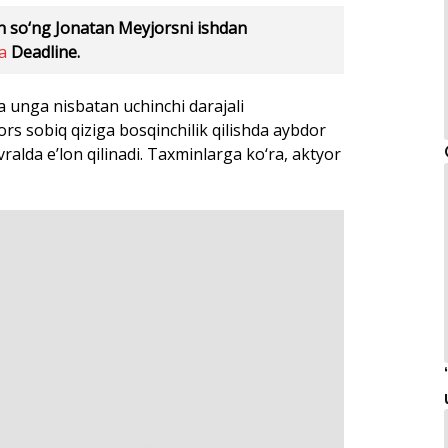
n so‘ng Jonatan Meyjorsni ishdan
a
Deadline.
 va unga nisbatan uchinchi darajali
rs sobiq qiziga bosqinchilik qilishda aybdor
evralda e’lon qilinadi. Taxminlarga ko‘ra, aktyor