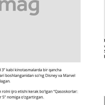
d 3” kabi kinotasmalarda bir qancha
uvlari boshlanganidan so‘ng Disney va Marvel
lagan.
rolni ijro etishi kerak bo‘lgan “Qasoskorlar:
ar 5” nomiga o‘zgartirgan.