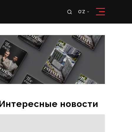
u
OʻZ
RU
OʻZ
Интересные новости