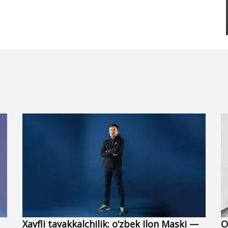
Xavfli tavakkalchilik: o‘zbek Ilon Maski —
O