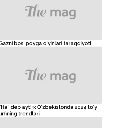
Gazni bos: poyga o‘yinlari taraqqiyoti
“Ha” deb ayt!»: O‘zbekistonda 2024 to‘y
urfining trendlari