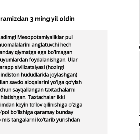
ramizdan 3 ming yil oldin
adimgi Mesopotamiyaliklar pul
uomalalarini anglatuvchi hech
anday qiymatga ega bo‘lmagan
uyumlardan foydalanishgan. Ular
arapp sivilizatsiyasi (hozirgi
indiston hududlarida joylashgan)
ilan savdo aloqalarini yo‘lga qo‘yish
chun sayqallangan taxtachalarni
shlatishgan. Taxtachalar ikki
dan keyin to‘lov qilinishiga o‘ziga
qo‘pol bo‘lishiga qaramay bunday
 mis tangalarni ko‘tarib yurishdan