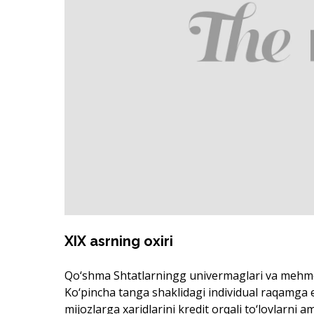
XIX asrning oxiri
Qo‘shma Shtatlarningg univermaglari va mehmonxo
Ko‘pincha tanga shaklidagi individual raqamga eg
mijozlarga xaridlarini kredit orqali to‘lovlarni 