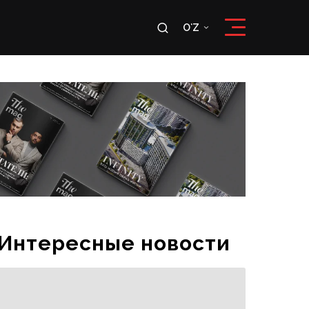
u
OʻZ
RU
OʻZ
Интересные новости