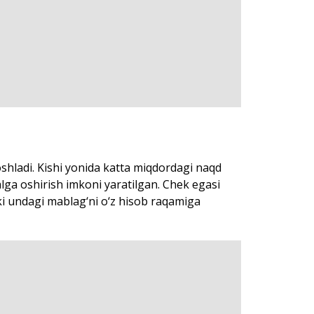
boshladi. Kishi yonida katta miqdordagi naqd
alga oshirish imkoni yaratilgan. Chek egasi
ki undagi mablag‘ni o‘z hisob raqamiga