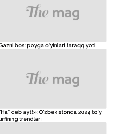
Gazni bos: poyga o‘yinlari taraqqiyoti
“Ha” deb ayt!»: O‘zbekistonda 2024 to‘y
urfining trendlari