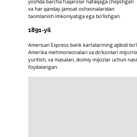
yoshda barcha fuqarolar nafaqaga chiqishgan
va har qanday jamoat oshxonalaridan
taomlanish imkoniyatiga ega bo‘lishgan.
1891-yil
American Express bank kartalarining ajdodi bo‘l
Amerika mehmonxonalari va do‘konlari mijozning
yuritish, va masalan, doimiy mijozlar uchun nasi
foydalangan.