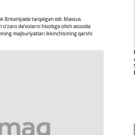
uyuk Britaniyada tarqalgan edi. Maxsus
i o‘zaro da’volarni hisobga olish asosida
nning majburiyatlari ikkinchisining qarshi