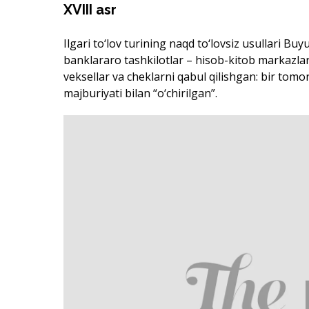
XVIII asr
Ilgari to‘lov turining naqd to‘lovsiz usullari B
banklararo tashkilotlar – hisob-kitob markazlar
veksellar va cheklarni qabul qilishgan: bir tomo
majburiyati bilan “o‘chirilgan”.