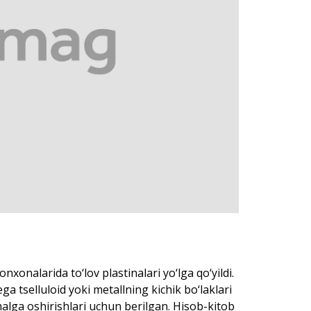
nalarida to‘lov plastinalari yo‘lga qo‘yildi.
a tselluloid yoki metallning kichik bo‘laklari
amalga oshirishlari uchun berilgan. Hisob-kitob