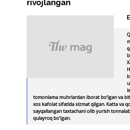
rivojlangan
E
Q
m
q
b
X
H
b
u
i
tomonlama muhrlardan iborat bo‘lgan va bitim
xos kafolat sifatida xizmat qilgan. Katta va 
sayqallangan taxtachani olib yurish tonnalab
qulayroq bo‘lgan.