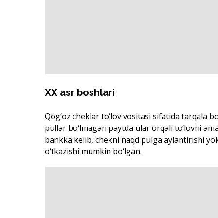
XX asr boshlari
Qog‘oz cheklar to‘lov vositasi sifatida tarqala 
pullar bo‘lmagan paytda ular orqali to‘lovni am
bankka kelib, chekni naqd pulga aylantirishi yo
o‘tkazishi mumkin bo‘lgan.