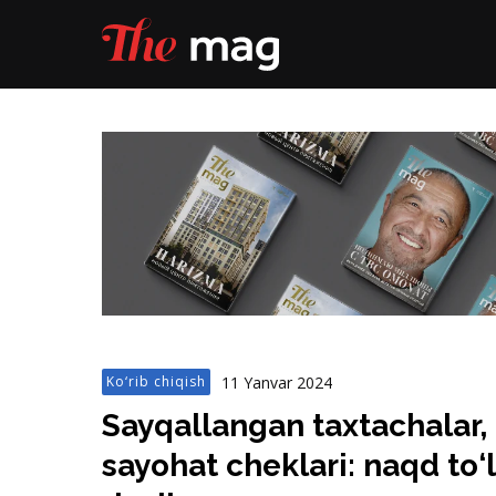
11 Yanvar 2024
Ko‘rib chiqish
Sayqallangan taxtachalar, t
sayohat cheklari: naqd to‘