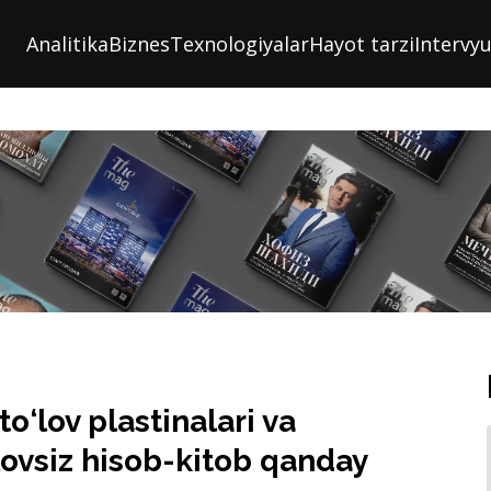
Analitika
Biznes
Texnologiyalar
Hayot tarzi
Intervy
o‘lov plastinalari va
lovsiz hisob-kitob qanday