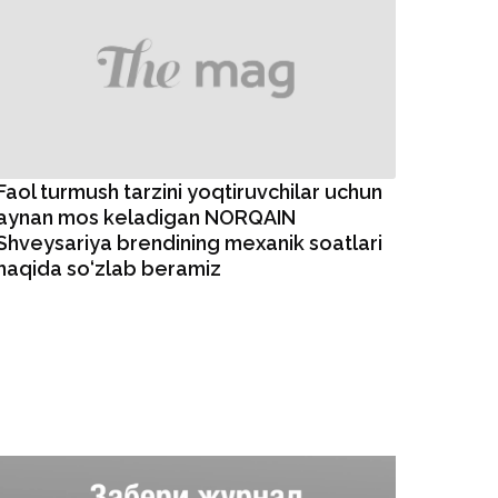
Faol turmush tarzini yoqtiruvchilar uchun
aynan mos keladigan NORQAIN
Shveysariya brendining mexanik soatlari
haqida so‘zlab beramiz